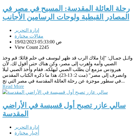
رحلة العائلة المقدسة: المسيح في مصر في
المصادر القبطية ولوحات الرسامين الأجانب
إدارة التحرير
مقالات مختارة
19/02/2023 05:33:00 ص
View Count 2245
وائـل جمـال: "إذا ملاك الرب قد ظهر ليوسف في حلم قائلا: قم وخذ
الصبي وأمه واهرب إلى مصر، وكن هناك حتى أقول لك. لأن
هيرودس مزمع أن يطلب الصبي ليهلكه. فقام وأخذ الصبي ليلا
وانصرف إلى مصر" (مت 2: 13-23)، هذا ما ذكره الكتاب المقدس
في سطور موجزة عن رحلة العائلة المقدسة في مصر التي تج...
Read More
سالي عازر تصبح أول قسيسة في الأراضي
المقدسة
إدارة التحرير
أخبار مختارة