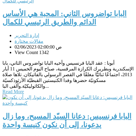
البابا تواضروس الثاني: المحبة هي الأساس
الدائم والطريق الرئيسي للكمال
إدارة التحرير
مقالات مختارة
02/06/2023 02:00:00 ص
View Count 1342
أبونا : عقد البابا فرنسيس وأخيه البابا تواضروس الثاني، بابا
الإسكندرية وبطريرك الكرازة المرقسية، صباح اليوم الخميس 11 أيار
2013، اجتماعًا ثنائيًّا مغلقًا في القصر الرسولي بالفاتيكان. تلاها صلاة
مسكونيّة حضرها وفدا الكنيستين القبطيّة الأرثوذكسيّة
والكاثوليكيّة.وألقى البا...
Read More
البابا فرنسيس: دعانا السيّد المسيح، وما زال
يدعونا، إلى أن نكون كنيسة واحدة