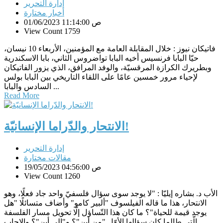
إدارة التحرير
أخبار مختارة
01/06/2023 11:14:00 ص
View Count 1759
فاتيكان نيوز : خلال المقابلة العامة مع المؤمنين، الأربعاء 10 نيسان،
حيّا البابا فرنسيس أخيه البابا تواضروس الثاني، بابا الاسكندرية
وبطريرك الكرازة المرقسيّة، والوفد المرافق، الذي يزور الفاتيكان
لإحياء مرور خمسين عامًا على اللقاء التاريخي بين البابا بولس
السادس والبابا ...
Read More
الانتحار والدّراما الإنسانيّة!
إدارة التحرير
مقالات مختارة
19/05/2023 04:56:00 ص
View Count 1260
الأب د. بشاره إيليّا : "لا يوجد سوى سؤال فلسفيّ واحد جاد فعلًا، وهو
الانتحار، هذا ما قاله الفيلسوف "ألبير كامو" وأضاف متسائلًا "هل
يوجد قيمة للحياة"؟ ما كان هذا التّساؤل إلّا تحويل مسار الفلسفة
الّتي طالما كان سؤالها الأوّل "من أين"؟ و"إلى أين"؟ والإجاب...