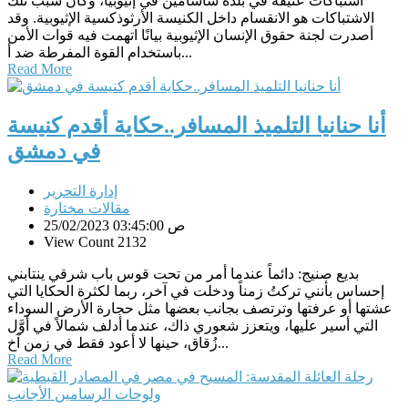
اشتباكات عنيفة في بلدة شاشامين في إثيوبيا، وكان سبب تلك
الاشتباكات هو الانقسام داخل الكنيسة الأرثوذكسية الإثيوبية. وقد
أصدرت لجنة حقوق الإنسان الإثيوبية بيانًا اتهمت فيه قوات الأمن
باستخدام القوة المفرطة ضد أ...
Read More
أنا حنانيا التلميذ المسافر..حكاية أقدم كنيسة
في دمشق
إدارة التحرير
مقالات مختارة
25/02/2023 03:45:00 ص
View Count 2132
بديع صنيج: دائماً عندما أمر من تحت قوس باب شرقي ينتابني
إحساس بأنني تركتُ زمناً ودخلت في آخر، ربما لكثرة الحكايا التي
عشتها أو عرفتها وترتصف بجانب بعضها مثل حجارة الأرض السوداء
التي أسير عليها، ويتعزز شعوري ذاك، عندما أدلف شمالاً في أوَّل
زُقاق، حينها لا أعود فقط في زمن آخ...
Read More