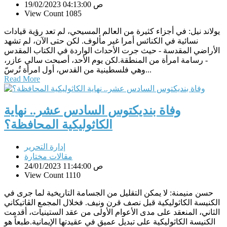
19/02/2023 04:13:00 ص
View Count 1085
يولاند نيل: في أجزاء كثيرة من العالم المسيحي، لم تعد رؤية قيادات
نسائية في الكنائس أمرا غير مألوف. لكن حتى الآن، لم تشهد
الأراضي المقدسة - حيث جرت الأحداث الواردة في الكتاب المقدس
- رسامة امرأة من المنطقة.لكن يوم الأحد، أصبحت سالي عازر،
وهي فلسطينية من القدس، أول امرأة تُرسّ...
Read More
وفاة بنديكتوس السادس عشر.. نهاية
الكاثوليكية المحافظة؟
إدارة التحرير
مقالات مختارة
24/01/2023 11:44:00 ص
View Count 1110
حسن منيمنة: لا يمكن التقليل من الجسامة التاريخية لما جرى في
الكنيسة الكاثوليكية قبل نصف قرن ونيف. فخلال المجمع الڤاتيكاني
الثاني، المنعقد على مدى الأعوام الأولى من عقد الستينيات، أقدمت
الكنيسة الكاثوليكية على تبديل عميق في عقيدتها الإيمانية.طبعاً هو