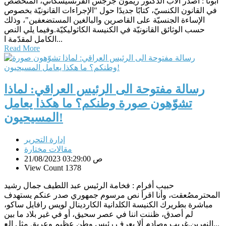
أبونا : أصدر الأب الدكتور ريمون جرجس الفرنسيسكاني، المتخصّص
في القانون الكنسيّ، كتابًا جديدًا حول "الإجراءات القانونيّة بخصوص
الإساءة الجنسيّة على القاصرين والبالغين المستضعفين"، وذلك
حسب الوثائق القانونيّة في الكنيسة الكاثوليكيّة.وفيما يلي النص
الكامل لمقدّمة ا...
Read More
رسالة مفتوحة الى الرئيس العراقي: لماذا
تشوّهون صورة وطنكم؟ ما هكذا يعامل
المسيحيون!
إدارة التحرير
مقالات مختارة
21/08/2023 03:29:00 ص
View Count 1378
حبيب أفرام : فخامة الرئيس عبد اللطيف جمال رشيد
المحترمصُعقت، وأنا اقرأ نص مرسوم جمهوري صدر عنكم يستهدف
مباشرة بطريرك الكنيسة الكلدانية الكاردينال لويس رافايل ساكو،
لم أصدق، ظننت اننا في عصر سحيق، أو في غير بلاد ما بين
النهرين.غريب وصادم ألا يعرف رئيس وطن عظيم وعريق مثل الع...