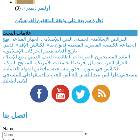
أوليفر ديمترى
(3)
نظرة سريعة علي وثيقة المثقفين الفرنسيّين
علامات البحث
الفرائض الإسلامية
الخميني
الدين اللإسلامي
الجهاز المناعى
نهج
الجماعة
الكنيسة المصرية القبطية
قانون بناء الكنائس
الإفتاء الديني
تاريخ أقباط مصر
الحركات الإسلاموية
القادة المسيحيون
الصراعات الطائفية
العنف الديني
منبع الإسلام
الغزاة العرب
شمال إفريقيا
الجامعات الأمريكية
المناهج التركية
الكنائس في سورية
جذور مسيحية
سلاطين الدولة العثمانية
مسيحيي طرابلس
عبد الله بن العباس
الحزب الديمقراطي المسيحي
الإسرائيليات
اتصل بنا
Name:
*