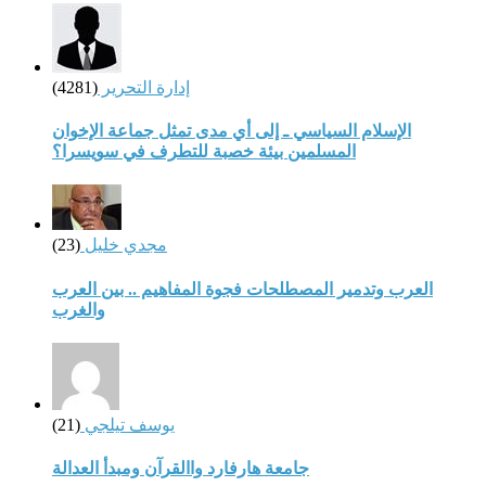
إدارة التحرير
(4281)
الإسلام السياسي ـ إلى أي مدى تمثل جماعة الإخوان
المسلمين بيئة خصبة للتطرف في سويسرا؟
مجدي خليل
(23)
العرب وتدمير المصطلحات فجوة المفاهيم .. بين العرب
والغرب
يوسف تيلجي
(21)
جامعة هارفارد واالقرآن ومبدأ العدالة