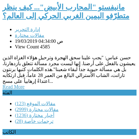
مانيفستو "المحارب الأبيض"... كيف ينظر
متطرّفو اليمين الغربي الحركي إلى العالم؟
إدارة التحرير
مقالات مختارة
19/03/2019 04:34:00 ص
View Count 4585
حسن عباس: "يجب علينا سحق الهجرة وترحيل هؤلاء الغزاة الذين
يعيشون بالفعل على أرضنا. إنها ليست مجرد مسألة تتعلق بازدهارنا،
بل هي مسألة حيوية جداً لبقاء شعبنا".هذه الكلمات كتبها برنتون
تارانت، الشاب الأسترالي البالغ من العمر 28 عاماً، قبل ارتكابه
اعتداءً إرهابياً على مسج...
Read More
الفئة
مقالات الموقع
(123)
مقالات مختارة
(2999)
أخبار مختارة
(1236)
ترجمات خاصة
(28)
الكاتب