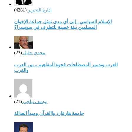
إدارة التحرير
(4281)
الإسلام السياسي ـ إلى أي مدى تمثل جماعة الإخوان
المسلمين بيئة خصبة للتطرف في سويسرا؟
مجدي خليل
(23)
العرب وتدمير المصطلحات فجوة المفاهيم .. بين العرب
والغرب
يوسف تيلجي
(21)
جامعة هارفارد واالقرآن ومبدأ العدالة