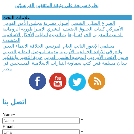
نظرة سريعة علي وثيقة المثقفين الفرنسيّين
علامات البحث
الصراع السنّي- الشيعي
أصول مصرية
مجلس الأمن القومي
الأميركي
كليات الحقوق
الضعف البشري
الإمبراطورية الرومانية
الداعية المغربي
الحركة الوهابية الدينية
البابلية
الأفكار الإسلامية
المتشددة
مسلمي الإيغور
النائب العام الفرنسي
الخلافة
الانتماء الديني
والعرقي
الإبادة الجماعية الأرمنية
مدينة الموصل
النظام الصيني
قانون الاتحاد الأوروبي
المجمع العلمي العربي
حرية التعبير والتفكير
بلدان مسلمة
قس
كتب سماوية
التيارات الاسلامية
المسيحيين في
مصر
اتصل بنا
Name:
*
Email:
*