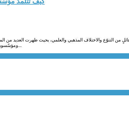
كيف تتلمذ مؤسّس
ائلٍ من التنوّع والاختلاف المذهبي والعلمي، بحيث ظهرت العديد من الم
ومؤسّسوها مع بعضهم البعض في أجواءٍ وديّة وتسامحيّة إلى أبعد حد.هناك الكثي...