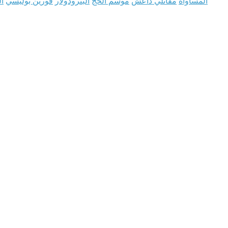
المساواة
مقاتلي داعش
موسم الحجّ
البترودولار
فورين بوليسي
ال