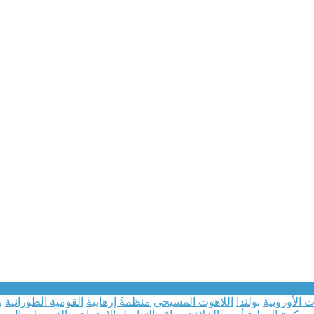
 الأوروبية
بولندا
اللاهوت المسيحي
منظمةً إرهابية
القومية الطورانية
ر