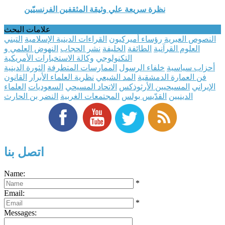
نظرة سريعة علي وثيقة المثقفين الفرنسيّين
علامات البحث
النصوص العبرية
رؤساء أميركيون
القراءات الدينية الإسلامية
التبني
العلوم القرآنية
الطائفة
الخليفة
نشر الحجاب
النهوض العلمي و
التكنولوجي
وكالة الاستخبارات الأمريكية
أحزاب سياسية
خلفاء الرسول
الممارسات المتطرفة
الثورة الدينية
فن العمارة الدمشقية
المد الشيعي
نظرية العلماء الأبرار
القانون
الإيراني
المسيحيين الأرثوذكس
الاتحاد المسيحي
السعوديات
العلماء
الدينيين
القدّيس بولس
المجتمعات الغربية
النضر بن الحارث
اتصل بنا
Name:
*
Email:
*
Messages: