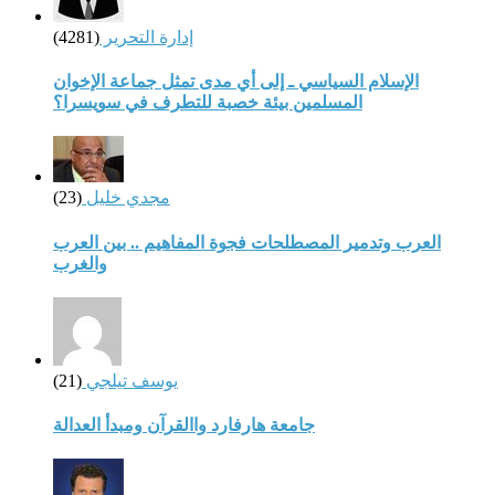
إدارة التحرير
(4281)
الإسلام السياسي ـ إلى أي مدى تمثل جماعة الإخوان
المسلمين بيئة خصبة للتطرف في سويسرا؟
مجدي خليل
(23)
العرب وتدمير المصطلحات فجوة المفاهيم .. بين العرب
والغرب
يوسف تيلجي
(21)
جامعة هارفارد واالقرآن ومبدأ العدالة