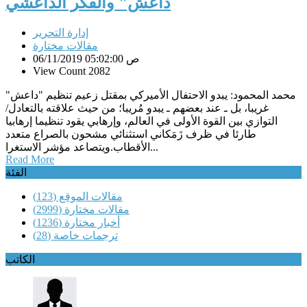
داعش" والفكر الداعشي
إدارة التحرير
مقالات مختارة
06/11/2019 05:02:00 ص
View Count 2082
محمد المحمود: يبدو الاحتفال الأميركي بمقتل زعيم تنظيم "داعش"
غريبا، بل ـ عند بعضهم ـ يبدو مُريبا؛ من حيث علاقته بالتعادل/
التوازي بين القوة الأولى في العالم، وإرهابي يقود تنظيما إرهابيا
طارئا في ظرف زَمَكاني استثنائي مشحون بالصراع متعدد
الأقطاب.ويتصاعد مؤشر الاستغرا...
Read More
الفئة
مقالات الموقع
(123)
مقالات مختارة
(2999)
أخبار مختارة
(1236)
ترجمات خاصة
(28)
الكاتب