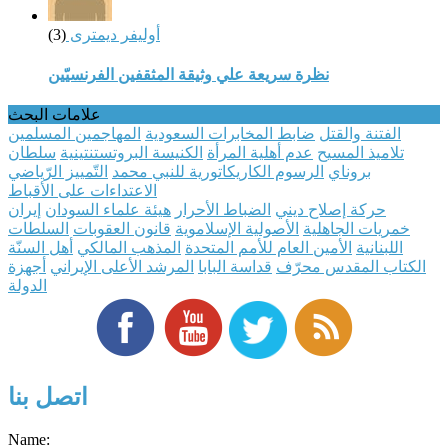
أوليفر ديمترى
(3)
نظرة سريعة علي وثيقة المثقفين الفرنسيّين
علامات البحث
الفتنة والقتل
ضابط المخابرات السعودية
المهاجمين المسلمين
تلاميذ المسيح
عدم أهلية المرأة
الكنيسة البروتستنتينية
سلطان
بروناي
الرسوم الكاريكاتورية للنبي محمد
التّمييز الرّياضي
الاعتداءات على الأقباط
حركة إصلاح ديني
الضباط الأحرار
هيئة علماء السودان
إيران
خمريات الجاهلية
الأصولية الإسلاموية
قانون العقوبات
السلطات
اللبنانية
الأمين العام للأمم المتحدة
المذهب المالكي
أهل السنّة
الكتاب المقدس محرّف
قداسة البابا
المرشد الأعلى الإيراني
أجهزة
الدولة
اتصل بنا
Name: