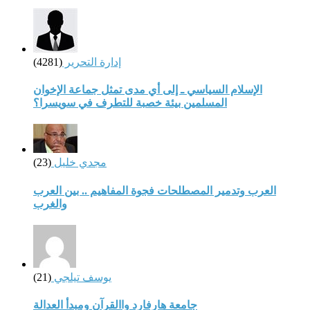
إدارة التحرير
(4281)
الإسلام السياسي ـ إلى أي مدى تمثل جماعة الإخوان
المسلمين بيئة خصبة للتطرف في سويسرا؟
مجدي خليل
(23)
العرب وتدمير المصطلحات فجوة المفاهيم .. بين العرب
والغرب
يوسف تيلجي
(21)
جامعة هارفارد واالقرآن ومبدأ العدالة