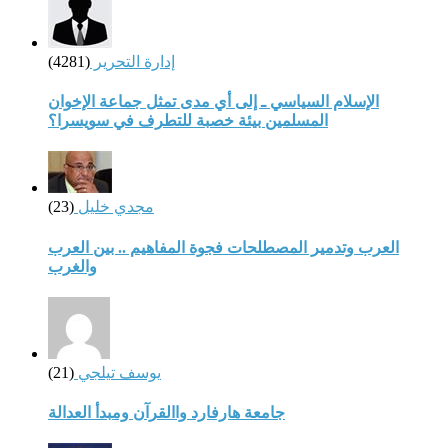
إدارة التحرير
(4281)
الإسلام السياسي ـ إلى أي مدى تمثل جماعة الإخوان
المسلمين بيئة خصبة للتطرف في سويسرا؟
مجدي خليل
(23)
العرب وتدمير المصطلحات فجوة المفاهيم .. بين العرب
والغرب
يوسف تيلجي
(21)
جامعة هارفارد واالقرآن ومبدأ العدالة