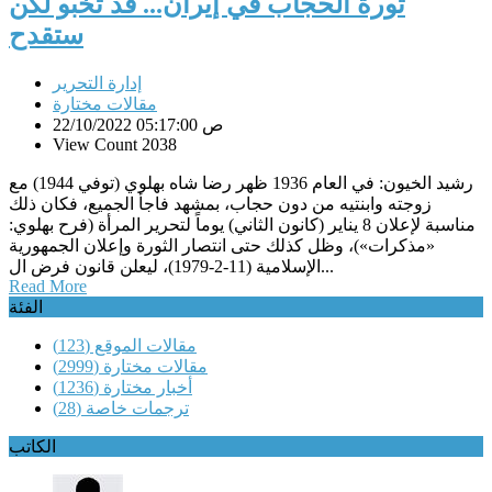
ثورة الحجاب في إيران... قد تخبو لكن
ستقدح
إدارة التحرير
مقالات مختارة
22/10/2022 05:17:00 ص
View Count 2038
رشيد الخيون: في العام 1936 ظهر رضا شاه بهلوي (توفي 1944) مع
زوجته وابنتيه من دون حجاب، بمشهد فاجأ الجميع، فكان ذلك
مناسبة لإعلان 8 يناير (كانون الثاني) يوماً لتحرير المرأة (فرح بهلوي:
«مذكرات»)، وظل كذلك حتى انتصار الثورة وإعلان الجمهورية
الإسلامية (11-2-1979)، ليعلن قانون فرض ال...
Read More
الفئة
مقالات الموقع
(123)
مقالات مختارة
(2999)
أخبار مختارة
(1236)
ترجمات خاصة
(28)
الكاتب