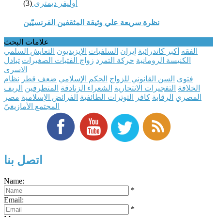
أوليفر ديمترى
(3)
نظرة سريعة علي وثيقة المثقفين الفرنسيّين
علامات البحث
الفقه
أكبر كاتدرائية
إيران
السلفيات
الإيزيديون
التعايش السلمي
الكنيسة الرومانية
حركة التمرد
زواج الفتيات الصغيرات
تبادل
الاسرى
فتوى
السن القانوني للزواج
الحكم الإسلامي
ضعف قطر
نظام
الخلافة
التفجيرات الانتحارية
الشعراء الزنادقة
المتطرفين
الريف
المصري
الرقابة
كافر
التوترات الطائفية
الفرائض الإسلامية
مصر
المجتمع الأمازيغيّ
اتصل بنا
Name:
*
Email:
*