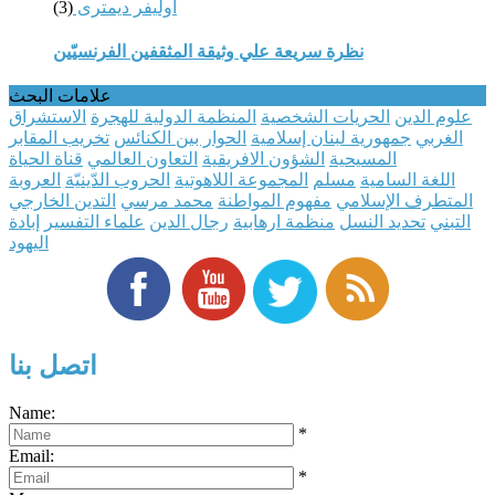
أوليفر ديمترى
(3)
نظرة سريعة علي وثيقة المثقفين الفرنسيّين
علامات البحث
علوم الدين
الحريات الشخصية
المنظمة الدولية للهجرة
الاستشراق
الغربي
جمهورية لبنان إسلامية
الحوار بين الكنائس
تخريب المقابر
المسيحية
الشؤون الافريقية
التعاون العالمي
قناة الحياة
اللغة السامية
مسلم
المجموعة اللاهوتية
الحروب الدّينيّة
العروبة
المتطرف الإسلامي
مفهوم المواطنة
محمد مرسي
التدين الخارجي
التبني
تحديد النسل
منظمة ارهابية
رجال الدين
علماء التفسير
إبادة
اليهود
اتصل بنا
Name:
*
Email:
*