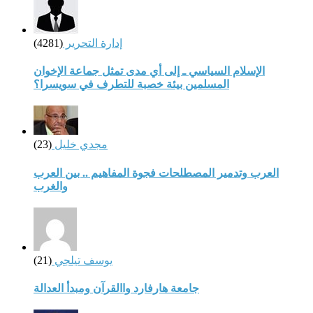
إدارة التحرير
(4281)
الإسلام السياسي ـ إلى أي مدى تمثل جماعة الإخوان
المسلمين بيئة خصبة للتطرف في سويسرا؟
مجدي خليل
(23)
العرب وتدمير المصطلحات فجوة المفاهيم .. بين العرب
والغرب
يوسف تيلجي
(21)
جامعة هارفارد واالقرآن ومبدأ العدالة