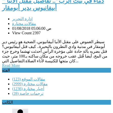
" دماء في بيت الرب".. تفاصيل مقتل الأنبا
أبيفانيوس بدير أبومقار
إدارة التحرير
مقالات مختارة
01/08/2018 05:06:00 ص
View Count 2397
سيطر الغموض على مقتل الأنبا أبيفانيوس، الضحية هو رئيس دير
أبومقار في مدنية وادي النطرون بالبحيرة.. كيف قتل أبيفانيوس؟
قتل بضربه بآلة حادة على مؤخرة الرأس أحدثت تهشما وخرج جزء
من المخ، أيضا قُتل عقب خروجه من مكان ساكنه بـ100 متر، حيث
كان متجها للكنيسة لأداء الصلاة.التفاصيل التي...
Read More
الفئة
مقالات الموقع
(123)
مقالات مختارة
(2999)
أخبار مختارة
(1236)
ترجمات خاصة
(28)
الكاتب