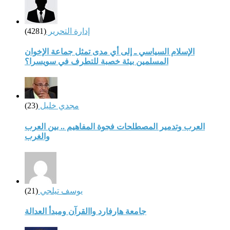
إدارة التحرير
(4281)
الإسلام السياسي ـ إلى أي مدى تمثل جماعة الإخوان
المسلمين بيئة خصبة للتطرف في سويسرا؟
مجدي خليل
(23)
العرب وتدمير المصطلحات فجوة المفاهيم .. بين العرب
والغرب
يوسف تيلجي
(21)
جامعة هارفارد واالقرآن ومبدأ العدالة