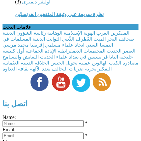
أوليفر ديمترى
(3)
نظرة سريعة علي وثيقة المثقفين الفرنسيّين
علامات البحث
المفكرين العرب
الهوية الإسلامية الوهابية
رئاسة الشؤون الدينية
صحائف البحر الميِت
التَّطرف الدِّيني
الثوابت الدينية
المسلمات في
النمسا
السني
اتحاد علماء مسلمي إفريقيا
محمد مرسي
العصر الحديث
المجتمعات الديمقراطية
الإبادة الجماعية
أول كنيسة
خليجية
البابا فرانسيس في بغداد
علماء الحديث
التعايش والتسامح
مصادرة الكتب
الهالوين
عملية تحويل الجنس
الخلافة الدينية العثمانية
التفكير بحرية
ضربات التحالف
تعدد الآلهة
ثقافة العداوة
اتصل بنا
Name:
*
Email:
*