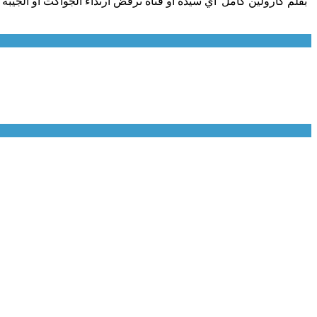
بقلم كارولين كامل"أي سيدة أو فتاة ترفض ارتداء الجواكت أو الجيبة 