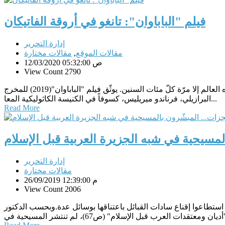
فيلم "الباباوان": تانغو في أروقة الفاتيكان
إدارة التحرير
مقالات الموقع
,
مقالات مختارة
12/03/2020 05:32:00 ص
View Count 2790
سناء الخوري مراسلة الشؤون الدينية، بي بي سي - بيروت يشبه تنحّي بابا الفاتيكان وانتخاب بديل عنه قبل وفاته حدثاً فلكيّاً نادراً، لا يشهده العالم إلا مرّة كلّ مئات السنين. يوثّق فيلم "الباباوان"(2019) للمخرج
البرازيلي، فرناندو ميريليس، كسوفاً في الكنيسة الكاثوليكية المعا...
Read More
لمسيحية في شبه الجزيرة العربية قبل الإسلام
إدارة التحرير
مقالات مختارة
26/09/2019 12:39:00 م
View Count 2006
ستطاعوا إقناع سادات القبائل باعتناقها بوسائل عدة.وبحسب الدكتور