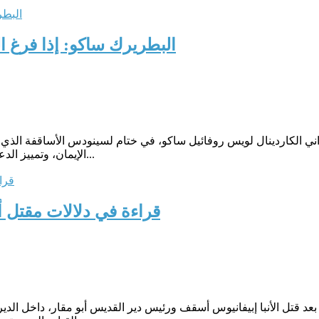
البطريرك ساكو: إذا فرغ 
الإيمان، وتمييز الدعوة"، بصفته الرئيس المفوض لسينودس الأساقفة.قداسة البابا فرنسي...
قراءة في دلالات مقتل أ
 بعد قتل الأنبا إبيفانيوس أسقف ورئيس دير القديس أبو مقار، داخل ا