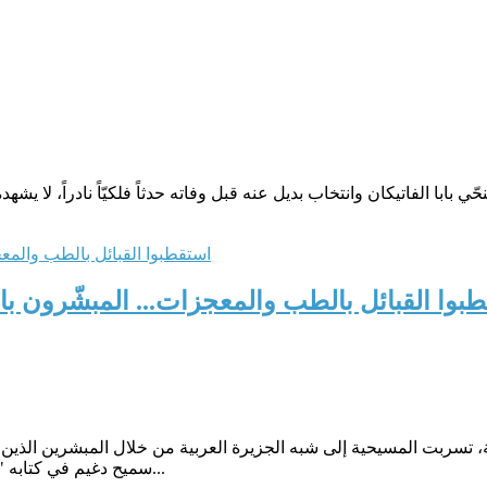
بوا القبائل بالطب والمعجزات... المبشّرون با
 تسربت المسيحية إلى شبه الجزيرة العربية من خلال المبشرين الذين ا
سميح دغيم في كتابه "أديان ومعتقدات العرب قبل الإسلام" (ص67)، لم تنتشر المسيحية في...