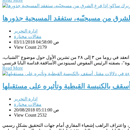
Read More
الشرق من مسيحيّيه، ستفقد المسيحية جذورها
إدارة التحرير
مقالات مختارة
03/11/2018 04:58:00 ص
View Count 2179
البطريركية الكلدانيةفيما يلي الكلمة التي ألقاها البطريرك الكلداني الكاردينال لويس روفائيل ساكو، في ختام لسينودس الأساقفة الذي انعقد في روما من ٣ إلى ٢٨ من تشرين الأول حول موضوع "الشباب،
Read More
سقف بالكنيسة القبطية وتأثيره على مستقبلها
إدارة التحرير
مقالات مختارة
20/08/2018 05:11:00 ص
View Count 2532
لدير، واعتراف الراهب إشعياء المقاري أمام جهات التحقيق بشكل رسمي