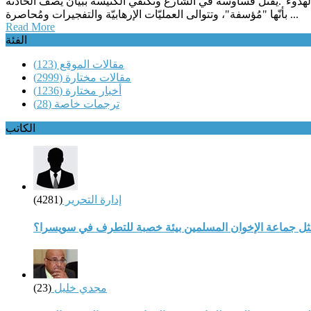
الهدوء".يُقتل قساوسة في الشّارع وتكتفي الكنيسة ببيان يصف الحادثة
بأنّها "مُؤسفة"، وتتوالى العمليّات الإرهابيّة والتفجيرات ومُحاصرة ...
Read More
الفئة
مقالات الموقع
(123)
مقالات مختارة
(2999)
أخبار مختارة
(1236)
ترجمات خاصة
(28)
الكاتب
إدارة التحرير
(4281)
مثل جماعة الإخوان المسلمين بيئة خصبة للتطرف في سويسرا؟
مجدي خليل
(23)