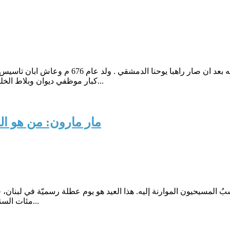
صباح ابراهيم: اسمه منصور بن سركون بن منصور من
كبار موظفي ديوان وبلاط الخليفة الأموي معاوية، وعمل ابوه مستشارا للخليفة الأموي الثاني يزيد ب...
مار مارون: من هو ا
ارون الذي ينسبُ المسيحيون الموارنة إليه. هذا العيد هو يوم عطلة رسميّة في لب
مئات السنين؟يعني اسم مارون "السيّد"، وهو من الأسماء الشائعة جداً في لبنان...