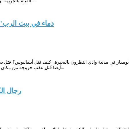
بالقيام بالجريمة. واتخذ البابا تواضروس الثاني ١٢ قرارا للسيطرة على الرهبان، أهمها ت...
" دماء في بيت الرب".
بومقار في مدنية وادي النطرون بالبحيرة.. كيف قتل أبيفانيوس؟ قتل 
أيضا قُتل عقب خروجه من مكان ساكنه بـ100 متر، حيث كان متجها للكنيسة لأداء الصلاة.التفاصيل التي...
رجال الك