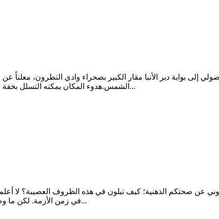
إلى بوابة دير الأنبا مقار الكبير بصحراء وادي النطرون، معلناً عن 
الشمس.هدوء المكان يمكنه التسلل بخفة لكل جزء داخلك، يعطيك فرصة لسماع صوت أنفاسك، وملاحقة وقع خ...
وني عن صحتكم الذهنية؛ كيف تبلون في هذه الظروف العصيبة؟ لا أعلم 
في زمن الأزمة. لكن ما وصلني منكم آلمني جداً. كان ثمة أكثر من خمس إجابات حتى الآن، ولئن...