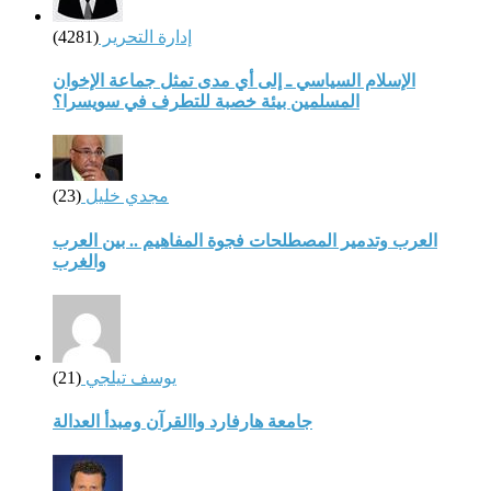
إدارة التحرير
(4281)
الإسلام السياسي ـ إلى أي مدى تمثل جماعة الإخوان
المسلمين بيئة خصبة للتطرف في سويسرا؟
مجدي خليل
(23)
العرب وتدمير المصطلحات فجوة المفاهيم .. بين العرب
والغرب
يوسف تيلجي
(21)
جامعة هارفارد واالقرآن ومبدأ العدالة