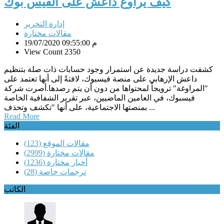
كيف يراوغ داعش على الفيس بوك
إدارة التحرير
مقالات مختارة
19/07/2020 09:55:00 م
View Count 2350
كشفت دراسة جديدة عن استمرار وجود حسابات ذات صلة بتنظيم
داعش الإرهابي على منصة فيسبوك، لافتةً إلى أنها تعتمد على
"المراوغة" ترويجاً لمحتواها من دون أن يتم رصدها.أصرت شركة
فيسبوك، في العامين الماضيين، عبر تقرير الشفافية الخاصة
بمنصتها الاجتماعية، على أنها "تكشف وتحذف ...
Read More
الفئة
مقالات الموقع
(123)
مقالات مختارة
(2999)
أخبار مختارة
(1236)
ترجمات خاصة
(28)
الكاتب