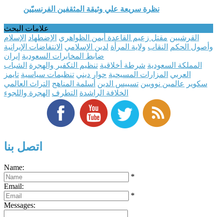
نظرة سريعة علي وثيقة المثقفين الفرنسيّين
علامات البحث
القرشيين
مقتل زعيم القاعدة أيمن الظواهري
الإضطهاد
الإسلام
وأصول الحكم
النقاب
ولاية المرأة
لدين الإسلامي
الانتفاضات الإيرانية
ضابط المخابرات السعودية
إيران
المملكة السعودية
شرطة أخلاقية
تنظيم التكفير والهجرة
الشباب
العربي
المزارات المسيحية
حوار ديني
تنظيمات سياسية
تايمز
سكوير
عالمين نوويين
تسييس الدين
أسلمة المناهج
التراث العالمي
الخلافة الراشدة
التطرف
الهجرة واللجوء
اتصل بنا
Name:
*
Email:
*
Messages: