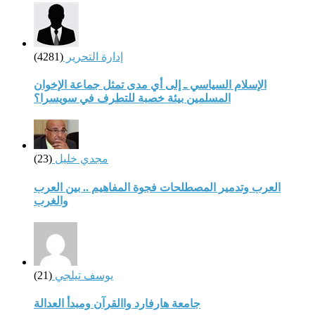
إدارة التحرير
(4281)
الإسلام السياسي ـ إلى أي مدى تمثل جماعة الإخوان
المسلمين بيئة خصبة للتطرف في سويسرا؟
مجدي خليل
(23)
العرب وتدمير المصطلحات فجوة المفاهيم .. بين العرب
والغرب
يوسف تيلجي
(21)
جامعة هارفارد واالقرآن ومبدأ العدالة