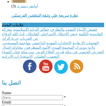
أوليفر ديمترى
(3)
نظرة سريعة علي وثيقة المثقفين الفرنسيّين
علامات البحث
قصص الأنبياء
التشدد والتطرف
حقائق الديانة الإسلاموية
معركة
القادسية
الكلمة
جيش الاحتلال الإسرائيلي
الفاتيكان
حُبّ الله
الدفاع
عن الحريات
حرية الراي
الهجمات الإرهابية
الاتحادات المهنية
الداعشي
مهاجمة المسيحيين
ولاية نيويورك
المجتمع الهندي
الأئمة المتطرفون
محاولة اغتيال
التحرش الجنسي في مكة
فيروز
العلاج الديني
بنت مكة
ختان النساء
التعصب العلماني
الاستخبارات الإيرانية
اتصل بنا
Name:
*
Email: