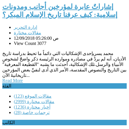
إشاراتٌ عابرة لمؤرخين أجانب ومدونات
إسلامية: كيف عرفنا تاريخ الإسلام المبكر؟
إدارة التحرير
مقالات مختارة
12/09/2018 05:26:00 ص
View Count 3077
محمد يسريإحدى الإشكاليات التي دائماً ما تحيط بدراسة تاريخ
الأديان، أنه لم يردْ في مصادره وموارده الرئيسة ذكر واضحٌ لشخوصِ
الأنبياءِ والرسل.تلك الإشكالية، أحدثت ما يشبه "القطيعة المعرفية"
بين التاريخ والنصوص المقدسة، الأمر الذي أدى لنفيِّ بعض المؤرخين
تاريخانيةَ الأن...
Read More
الفئة
مقالات الموقع
(123)
مقالات مختارة
(2999)
أخبار مختارة
(1236)
ترجمات خاصة
(28)
الكاتب