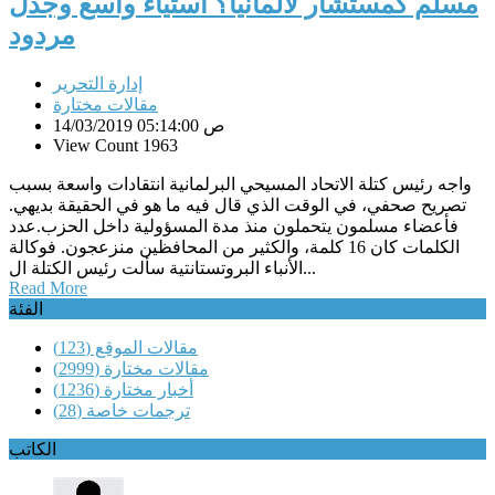
مسلم كمستشار لألمانيا؟ استياء واسع وجدل
مردود
إدارة التحرير
مقالات مختارة
14/03/2019 05:14:00 ص
View Count 1963
واجه رئيس كتلة الاتحاد المسيحي البرلمانية انتقادات واسعة بسبب
تصريح صحفي، في الوقت الذي قال فيه ما هو في الحقيقة بديهي.
فأعضاء مسلمون يتحملون منذ مدة المسؤولية داخل الحزب.عدد
الكلمات كان 16 كلمة، والكثير من المحافظين منزعجون. فوكالة
الأنباء البروتستانتية سألت رئيس الكتلة ال...
Read More
الفئة
مقالات الموقع
(123)
مقالات مختارة
(2999)
أخبار مختارة
(1236)
ترجمات خاصة
(28)
الكاتب