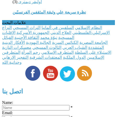
أوليفر ديمترى
(3)
نظرة سريعة علي وثيقة المثقفين الفرنسيّين
علامات البحث
النظام الإسلامي
السلفيين في ألمانيا
التراث المسيحي
النزاع
الإسرائيلي-الفلسطيني
العلاج الديني
الجمهورية الأميركية
الاقليات
المسيحية
نبوّة محمد
الثقافة الأجنبية
القبائل
الجامعة المصرية
الكنائس السرية
الجالية اليهودية
الأفكار الدينية
المتشددة
الشباب العربي
الثالوث المسيحي
معسكرات النازية
الاستيلاء على السلطة
المتطرف الإسلامي
رحم المرأة
المتطرفين
الإسلاميين
الدول الملكية
المعتقدات الشرقية
التفجير الإرهابي
وحدانية الله
اتصل بنا
Name:
*
Email: