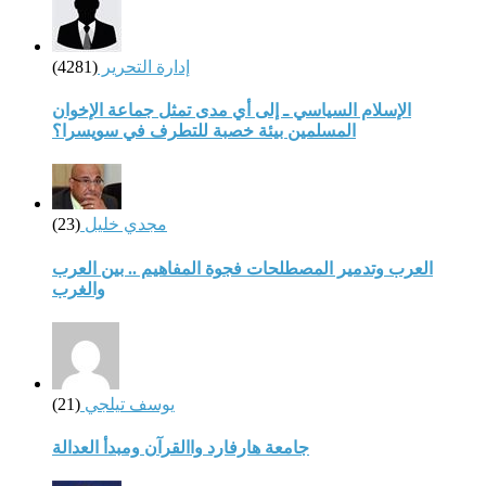
إدارة التحرير
(4281)
الإسلام السياسي ـ إلى أي مدى تمثل جماعة الإخوان
المسلمين بيئة خصبة للتطرف في سويسرا؟
مجدي خليل
(23)
العرب وتدمير المصطلحات فجوة المفاهيم .. بين العرب
والغرب
يوسف تيلجي
(21)
جامعة هارفارد واالقرآن ومبدأ العدالة