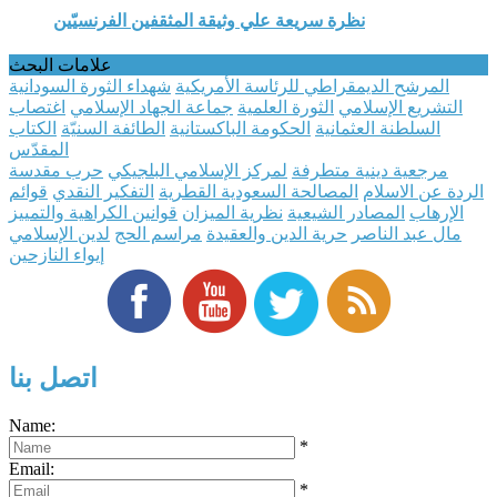
نظرة سريعة علي وثيقة المثقفين الفرنسيّين
علامات البحث
المرشح الديمقراطي للرئاسة الأمريكية
شهداء الثورة السودانية
التشريع الإسلامي
الثورة العلمية
جماعة الجهاد الإسلامي
اغتصاب
السلطنة العثمانية
الحكومة الباكستانية
الطائفة السنيّة
الكتاب
المقدّس
مرجعية دينية متطرفة
لمركز الإسلامي البلجيكي
حرب مقدسة
الردة عن الاسلام
المصالحة السعودية القطرية
التفكير النقدي
قوائم
الإرهاب
المصادر الشيعية
نظرية الميزان
قوانين الكراهية والتمييز
مال عبد الناصر
حرية الدين والعقيدة
مراسم الحج
لدين الإسلامي
إيواء النازحين
اتصل بنا
Name:
*
Email:
*