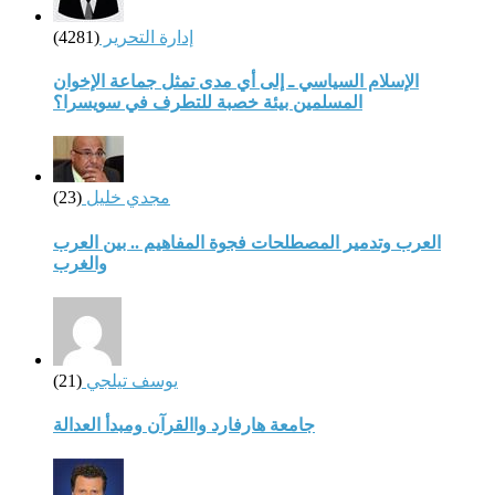
إدارة التحرير
(4281)
الإسلام السياسي ـ إلى أي مدى تمثل جماعة الإخوان
المسلمين بيئة خصبة للتطرف في سويسرا؟
مجدي خليل
(23)
العرب وتدمير المصطلحات فجوة المفاهيم .. بين العرب
والغرب
يوسف تيلجي
(21)
جامعة هارفارد واالقرآن ومبدأ العدالة