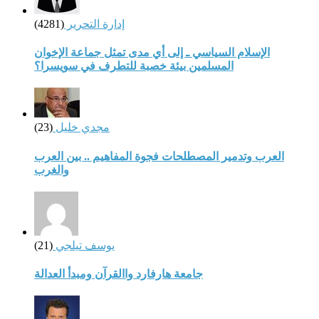
إدارة التحرير
(4281)
الإسلام السياسي ـ إلى أي مدى تمثل جماعة الإخوان
المسلمين بيئة خصبة للتطرف في سويسرا؟
مجدي خليل
(23)
العرب وتدمير المصطلحات فجوة المفاهيم .. بين العرب
والغرب
يوسف تيلجي
(21)
جامعة هارفارد واالقرآن ومبدأ العدالة