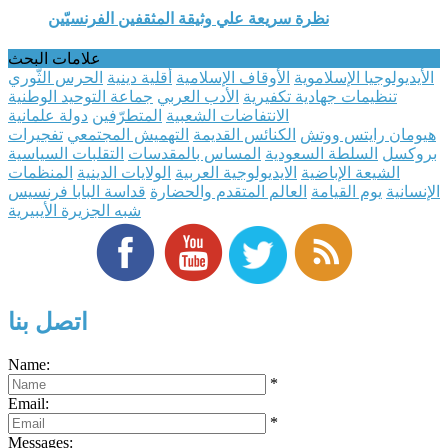
نظرة سريعة علي وثيقة المثقفين الفرنسيّين
علامات البحث
الأيديولوجيا الإسلاموية
الأوقاف الإسلامية
أقلية دينية
الحرس الثَّوري
تنظيمات جهادية تكفيرية
الأدب العربي
جماعة التوحيد الوطنية
الانتفاضات الشعبية
المتطرّفين
دولة علمانية
هيومان رايتس ووتش
الكنائس القديمة
التهميش المجتمعي
تفجيرات
بروكسل
السلطة السعودية
المساس بالمقدسات
التقلبات السياسية
الشيعة الإباضية
الايديولوجية العربية
الولايات الدينية
المنظمات
الإنسانية
يوم القيامة
العالم المتقدم والحضارة
قداسة البابا فرنسيس
شبه الجزيرة الأيبيرية
اتصل بنا
Name:
*
Email:
*
Messages: