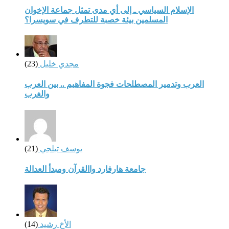
الإسلام السياسي ـ إلى أي مدى تمثل جماعة الإخوان
المسلمين بيئة خصبة للتطرف في سويسرا؟
مجدي خليل
(23)
العرب وتدمير المصطلحات فجوة المفاهيم .. بين العرب
والغرب
يوسف تيلجي
(21)
جامعة هارفارد واالقرآن ومبدأ العدالة
الأخ رشيد
(14)