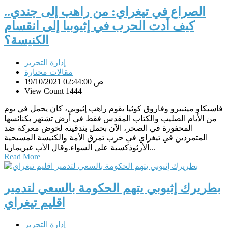
الصراع في تيغراي: من راهب إلى جندي..
كيف أدت الحرب في إثيوبيا إلى انقسام
الكنيسة؟
إدارة التحرير
مقالات مختارة
19/10/2021 02:44:00 ص
View Count 1444
فاسيكاو مينبيرو وفاروق كوثيا يقوم راهب إثيوبي، كان يحمل في يوم
من الأيام الصليب والكتاب المقدس فقط في أرض تشتهر بكنائسها
المحفورة في الصخر، الآن بحمل بندقيته لخوض معركة ضد
المتمردين في تيغراي في حرب تمزق الأمة والكنيسة المسيحية
الأرثوذكسية على السواء.وقال الأب غبريماريا...
Read More
بطريرك إثيوبي يتهم الحكومة بالسعي لتدمير
اقليم تيغراي
إدارة التحرير