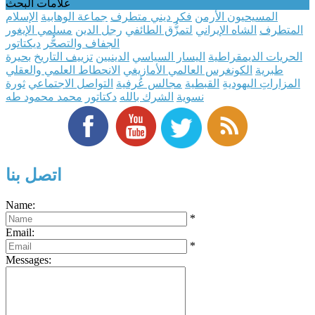
علامات البحث
المسيحيون الأرمن
فكر ديني متطرف
جماعة الوهابية
الإسلام
المتطرف
الشاه الإيراني
لتمزُّق الطائفي
رجل الدين
مسلمي الإيغور
الجفاف والتصحُّر
ديكتاتور
الحريات الديمقراطية
اليسار السياسي
الدينيين
تزييف التاريخ
بحيرة
طبرية
الكونغرس العالمي الأمازيغي
الانحطاط العلمي والعقلي
المزاراتِ اليهوديةِ
القبطية
مجالس عُرفية
التواصل الاجتماعي
ثورة
نسوية
الشرك بالله
دكتاتور
محمد محمود طه
اتصل بنا
Name:
*
Email:
*
Messages: