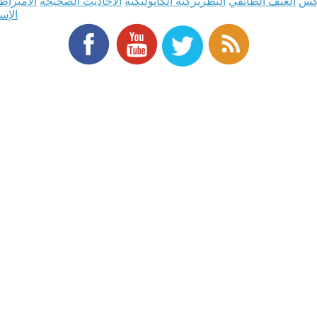
ذكس
العنف الطائفي
البطريركية الكاثوليكية
الأحاديث الصحيحة
الامبراط
الإس