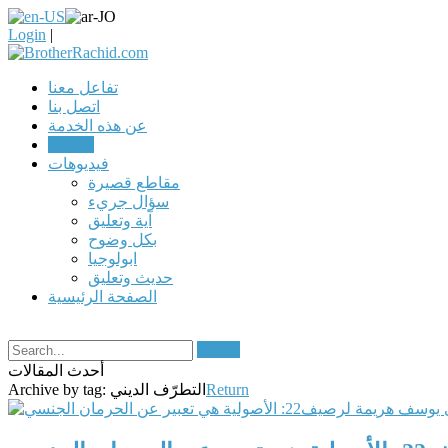
Login
|
تفاعل معنا
اتصل بنا
عن هذه الخدمة
مقالات
فيديوهات
مقاطع قصيرة
سؤال جريء
آية وتعليق
بكل وضوح
ابولوجيا
حديث وتعليق
الصفحة الرئيسية
Search
أحدث المقالات
Return
التطرّف الديني
Archive by tag: