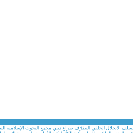
لسلف
الانحلال الخلقي
التطرّف
صراع ديني
مجمع البحوث الإسلامية
الن