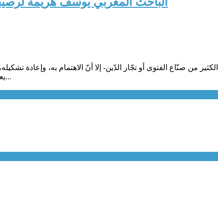
الباحث المغربي يوسف هريمة لرصيف22: الأصولية هي تعبير عن الحرمان ال
 من صنّاع الفتوى أو تجّار الدّين- إلا أنّ الاهتمام به، وإعادة تشكيله
يعتبر مؤشِّراً حقيقياً على أنّ الأصولية الدّينية هي تعبيرٌ عن حرمان جنس...