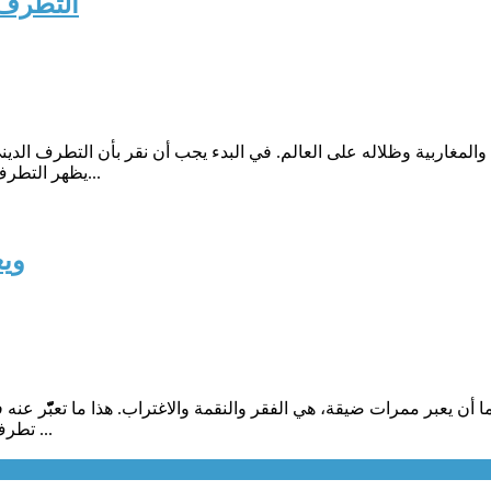
التطرف 
لمغاربية وظلاله على العالم. في البدء يجب أن نقر بأن التطرف الديني ل
يظهر التطرف الديني ويزدهر كلما غاب الحوار الفكري الحر، وغاب الاجتهاد الشجاع...
ويع
ما أن يعبر ممرات ضيقة، هي الفقر والنقمة والاغتراب. هذا ما تعبّّّّر عن
تطرف وإرهاب.إيلاف: تعيش أنتيا روز في كراتشي الباكستانية، حيث منزلها ...