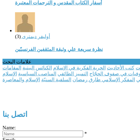
أسفار الكتاب المقدس و الترجمات المعتبرة
أوليفر ديمترى
(3)
نظرة سريعة علي وثيقة المثقفين الفرنسيّين
علامات البحث
ت
كتب الأحاديث
الحرية الفكرية في الإسلام
الكنائس البيتية
المقامات
وفيات في صفوف الحجّاج
التمييز الطائفي
المناصب السياسية
الإسلام
ي
المفكر الإسلامي طارق رمضان
السلفية السنيّة
الإسلام والمعاصرة
اتصل بنا
Name:
*
Email: