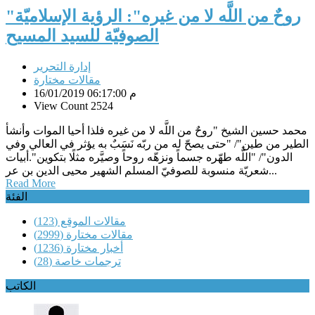
"روحٌ من اللَّه لا من غيره": الرؤية الإسلاميّة
الصوفيّة للسيد المسيح
إدارة التحرير
مقالات مختارة
16/01/2019 06:17:00 م
View Count 2524
محمد حسين الشيخ "روحٌ من اللَّه لا من غيره فلذا أحيا الموات وأنشأ
الطير من طين"/ "حتى يصحّ له من ربّه نَسَبٌ‏ به يؤثر في العالي وفي
الدون‏"/ "اللَّه طهّره جسماً ونزهّه‏ روحاً وصيَّره مثلًا بتكوين".أبيات
شعريّة منسوبة للصوفيّ المسلم الشهير محيى الدين بن عر...
Read More
الفئة
مقالات الموقع
(123)
مقالات مختارة
(2999)
أخبار مختارة
(1236)
ترجمات خاصة
(28)
الكاتب