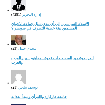
إدارة التحرير
(4281)
الإسلام السياسي ـ إلى أي مدى تمثل جماعة الإخوان
المسلمين بيئة خصبة للتطرف في سويسرا؟
مجدي خليل
(23)
العرب وتدمير المصطلحات فجوة المفاهيم .. بين العرب
والغرب
يوسف تيلجي
(21)
جامعة هارفارد واالقرآن ومبدأ العدالة