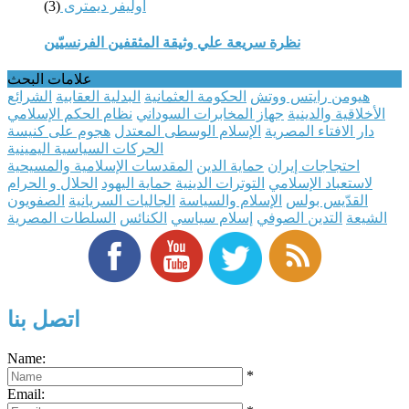
أوليفر ديمترى
(3)
نظرة سريعة علي وثيقة المثقفين الفرنسيّين
علامات البحث
ھیومن رایتس ووتش
الحكومة العثمانية
البدلية العقابية
الشرائع
الأخلاقية والدينية
جهاز المخابرات السوداني
نظام الحكم الإسلامي
دار الافتاء المصرية
الإسلام الوسطى المعتدل
هجوم على كنيسة
الحركات السياسية اليمينية
احتجاجات إيران
حماية الدين
المقدسات الإسلامية والمسيحية
لاستعباد الإسلامي
التوترات الدينية
حماية اليهود
الحلال و الحرام
القدّيس بولس
الإسلام والسياسة
الجاليات السريانية
الصفويون
الشيعة
التدين الصوفي
إسلام سياسي
الكنائس
السلطات المصرية
اتصل بنا
Name:
*
Email: