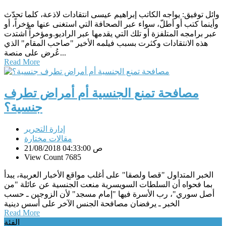
وائل توفيق: يواجه الكاتب إبراهيم عيسى انتقادات لاذعة، كلما تحدّث
وأينما كتب أو أطلّ، سواء عبر الصحافة التي استغنى عنها مؤخراً، أو
عبر برامجه المتلفزة أو تلك التي يقدمها عبر الراديو.ومؤخراً اشتدت
هذه الانتقادات وكثرت بسبب فيلمه الأخير "صاحب المقام" الذي
عُرض على منصة...
Read More
مصافحة تمنع الجنسية أم أمراض تطرف
جنسية؟
إدارة التحرير
مقالات مختارة
21/08/2018 04:33:00 ص
View Count 7685
الخبر المتداول "قصا ولصقا" على أغلب مواقع الأخبار العربية، يبدأ
بما فحواه أن السلطات السويسرية منعت الجنسية عن عائلة "من
أصل سوري"، رب الأسرة فيها "إمام مسجد" لأن الزوجين ـ حسب
الخبر ـ يرفضان مصافحة الجنس الآخر على أسس دينية
Read More
الفئة