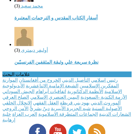
محمد سعيد
(3)
أسفار الكتاب المقدس و الترجمات المعتبرة
أوليفر ديمترى
(3)
نظرة سريعة علي وثيقة المثقفين الفرنسيّين
علامات البحث
رئيس إسلامي
التأصيل الديني
الخروج من أفغانستان
الموارنة
المفكرين الإسلاميين
الشيعة الإمامية الاثناعشرية
الأيديولوجية
الإسلامية
الأنظمة الدكتاتورية
اتفاقيات أبراهام
الجيش السوداني
الأزمة الكندية -السعودية
اليمين العنصري الإسلامي
الصلح العرفي
ألموروث الديني
يهود بني قريظة
العقل الفقهي
الانحلال الخلقي
الأصولية السنية
شبه الجزيرة الأيبيرية
دينٌ بشريٌّ
الأمن الروحي
الشعارات الدينية
الجماعات المتطرفة الاسلاموية
العرب الغزاة
خلية
إرهابية