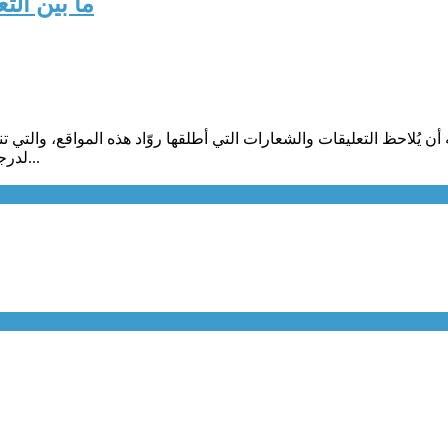
“ ما بين ا
أن يُلاحظ التعليقات والشعارات التي أطلقها روّاد هذه المواقع، والتي تنوّ
لدرجة أنّك تشعر بالإستفزاز بغض النظر إلى أي فئة أنت تنتمي. وبدوري ف...