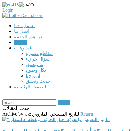
Login
|
تفاعل معنا
اتصل بنا
عن هذه الخدمة
مقالات
فيديوهات
مقاطع قصيرة
سؤال جريء
آية وتعليق
بكل وضوح
ابولوجيا
حديث وتعليق
الصفحة الرئيسية
Search
أحدث المقالات
Return
التاريخ المسيحي الماروني
Archive by tag: