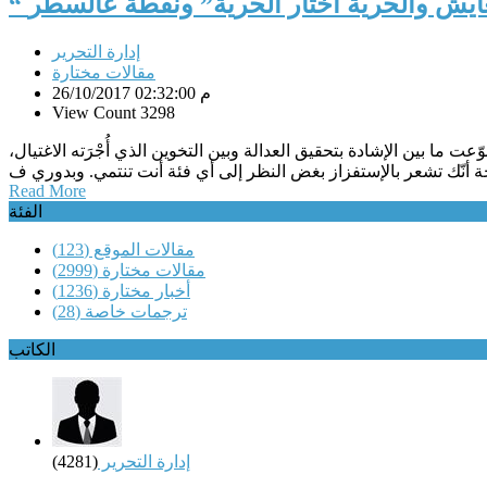
لتعايش والحريّة أختار الحريّة” ونقطة عالسطر
إدارة التحرير
مقالات مختارة
26/10/2017 02:32:00 م
View Count 3298
عت ما بين الإشادة بتحقيق العدالة وبين التخوين الذي أُجْرَته الاغتيال،
Read More
الفئة
مقالات الموقع
(123)
مقالات مختارة
(2999)
أخبار مختارة
(1236)
ترجمات خاصة
(28)
الكاتب
إدارة التحرير
(4281)