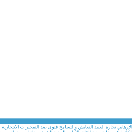
لإرهابي
تجارة العبيد
التعايش والتسامح
فتوى ضد التفجيرات الانتحارية
ا