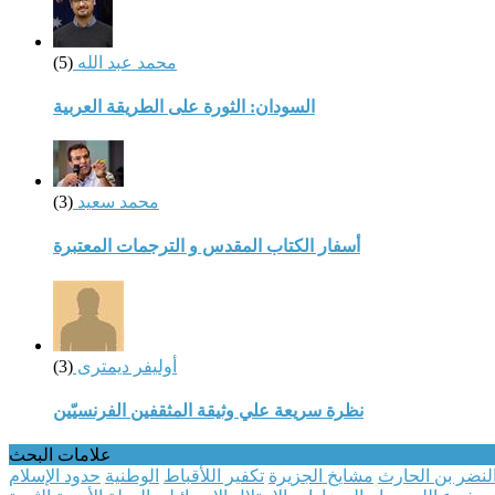
محمد عبد الله
(5)
السودان: الثورة على الطريقة العربية
محمد سعيد
(3)
أسفار الكتاب المقدس و الترجمات المعتبرة
أوليفر ديمترى
(3)
نظرة سريعة علي وثيقة المثقفين الفرنسيّين
علامات البحث
لنضر بن الحارث
مشايخ الجزيرة
تكفير اللأقباط
الوطنية
حدود الإسلام