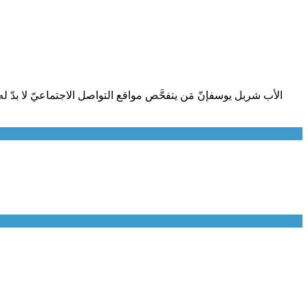
الأب شربل يوسفإنّ مَن يتفحَّص مواقع التواصل الاجتماعيّ لا بدّ له 