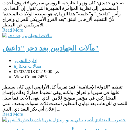
صبحي حديدي: كان وزير الخارجية الروسي سيرغي لافروف أحدث
المنضمين إلى نظرية المؤامرة الشهيرة التي تقول إن البغدادي،
رأس “داعش” و”خليفة” هذا الزمان، هو صنيعة الولايات المتحدة؛
لأنّ التنظيم الإرهابي انبثق “بعد الغزو الأمريكي للعراق وإفراج
الأمريكيين عن المتطر...
Read More
مآلات الجهاديين بعد دحر "داعش"
إدارة التحرير
مقالات مختارة
07/03/2018 05:19:00 ص
View Count 2453
تنظيم "الدولة الإسلامية" فقد تقريباً كل الأراضي التي كان يسيطر
عليها في سوريا والعراق. ولكنه يبقى تنظيماً خطراً؛ وذلك بإجماع
المشاركين في مؤتمر ميونيخ للأمن الذي انتهى الأحد. فما سبل
للتصدي للإرهاب بعد تهاوي التنظيم؟مضت ثلاث سنوات ونصف على
إعلان أبي بكر البغدادي، الذي ...
Read More