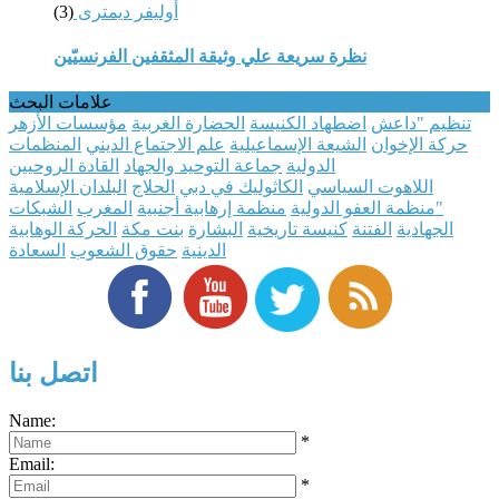
أوليفر ديمترى
(3)
نظرة سريعة علي وثيقة المثقفين الفرنسيّين
علامات البحث
تنظيم "داعش
اضطهاد الكنيسة
الحضارة الغربية
مؤسسات الأزهر
حركة الإخوان
الشيعة الإسماعيلية
علم الاجتماع الديني
المنظمات
الدولية
جماعة التوحيد والجهاد
القادة الروحيين
اللاهوت السياسي
الكاثوليك في دبي
الحلاج
البلدان الإسلامية
"منظمة العفو الدولية
منظمة إرهابية أجنبية
المغرب
الشبكات
الجهادية
الفتنة
كنيسة تاريخية
البشارة
بنت مكة
الحركة الوهابية
الدينية
حقوق الشعوب
السعادة
اتصل بنا
Name:
*
Email:
*