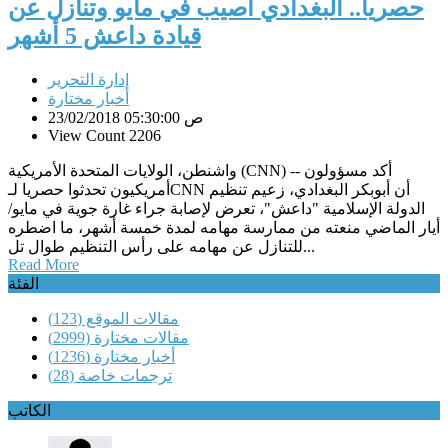
حصريا.. البغدادي أصيب في مايو وتنازل عن
قيادة داعش 5 أشهر
إدارة التحرير
أخبار مختارة
23/02/2018 05:30:00 ص
View Count 2206
واشنطن، الولايات المتحدة الأمريكية (CNN) -- أكد مسؤولون
أمريكيون تحدثوا حصريا لـCNN أن أبوبكر البغدادي، زعيم تنظيم
الدولة الإسلامية "داعش"، تعرض لإصابة جراء غارة جوية في مايو/
أيار الماضي منعته من ممارسة مهامه لمدة خمسة أشهر، ما اضطره
للتنازل عن مهامه على رأس التنظيم طوال تل...
Read More
الفئة
مقالات الموقع
(123)
مقالات مختارة
(2999)
أخبار مختارة
(1236)
ترجمات خاصة
(28)
الكاتب