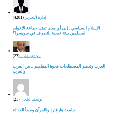
إدارة التحرير
(4281)
الإسلام السياسي ـ إلى أي مدى تمثل جماعة الإخوان
المسلمين بيئة خصبة للتطرف في سويسرا؟
مجدي خليل
(23)
العرب وتدمير المصطلحات فجوة المفاهيم .. بين العرب
والغرب
يوسف تيلجي
(21)
جامعة هارفارد واالقرآن ومبدأ العدالة