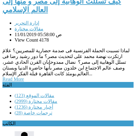
كيف تسللت الوهابية إلى مصر و منها إلى
العالم الإسلامي
إدارة التحرير
مقالات مختارة
11/01/2019 05:58:00 ص
View Count 4178
لماذا تسببت الحملة الفرنسية فى صدمة حضارية للمصريين؟ علامَ
ارتكزت نهضة محمد على لتحديث مصر؟ ما دور رشيد رضا فى
تسلل الوهابية إلى مصر؟ نضال ممدوحإبان القرن الحادي عشر،
وصف عالم الاجتماع ابن خلدون مصر بأنها حاضرة الدنيا وبستان
العالم.يومئذ كانت القاهرة قبلَة الفكر الإسلام...
Read More
الفئة
مقالات الموقع
(123)
مقالات مختارة
(2999)
أخبار مختارة
(1236)
ترجمات خاصة
(28)
الكاتب