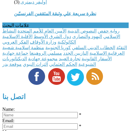
أوليفر ديمترى
(3)
نظرة سريعة علي وثيقة المثقفين الفرنسيّين
علامات البحث
روايةِ حفص
النصوص الدينية
الأمين العام للأمم المتحدة
النشاط
الإسلامي
اليهود والنصارى
دول الشرق الأوسط
الأقلية الإسلامية
الكاثولكية
وزارة اﻷوقاف
الفكر العروبي
التقيّة
الخطاب الديني السلفي
كوريا الجنوبية
منظمة إسلامية شعبية
العرفانية الإسلامية
النازيين الجدد
مسلمي الروهينغا
جماعة جهادية
الأسفار القانونية
تجارة العبيد
مجموعة جهادية
الديكتاتوريات
الشيوعية
الحكم العثماني
التراث النبوي
موقعة بدر
اتصل بنا
Name:
*
Email:
*