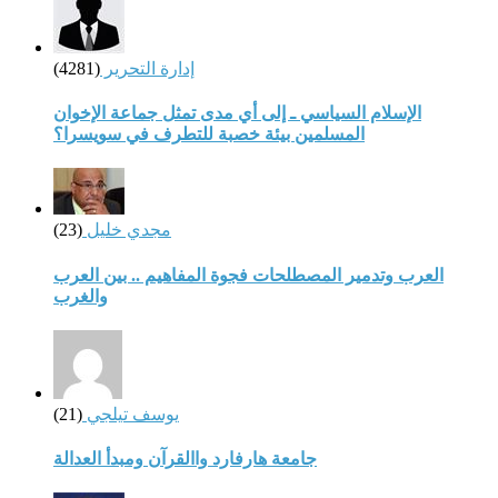
إدارة التحرير
(4281)
الإسلام السياسي ـ إلى أي مدى تمثل جماعة الإخوان
المسلمين بيئة خصبة للتطرف في سويسرا؟
مجدي خليل
(23)
العرب وتدمير المصطلحات فجوة المفاهيم .. بين العرب
والغرب
يوسف تيلجي
(21)
جامعة هارفارد واالقرآن ومبدأ العدالة