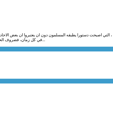
ية ، التي اصبحت دستورا يطبقه المسلمون دون ان يعتبروا ان بعض الا
في كل زمان، فضروف الحياة تتغير ولابد ان تحفظ تلك النصوص في الارشيف القديم ولا يؤخذ بها...