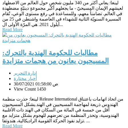
لينغا: يعاني أكثر من 340 مليون شخصٍ حول العالم من الاضطهاد
لعيشهم الإيمان المسيحيّ - ما يجعلهم أكبر مجموعةٍ دينيّةٍ مضطهدة
في العالم. تضامناً معهم، وللمساعدة في رفع مستوى الوعي، تُقام
المسيرة السنويّة الثانية للشهداء في العاصمة واشنطن في 25 من
أيلول 2021. هي المرّة الأولى ال...
Read More
مطالبات للحكومة الهندية بالتحرك:
المسيحيون يعانون من هجمات متزايدة
إدارة التحرير
أخبار مختارة
30/07/2021 01:58:00 ص
View Count 1450
لينغا: حذرت منظمة Release International من اتخاذ اتهامات باعتناق
الهندوس ذريعة لمهاجمة المسيحيين في الهند.يشكل المسيحيون
أقل من خمسة في المائة من السكان في الهند ذات الأغلبية
الهندوسية، وتحذر المنظمة من تعرضهم للهجوم بشكل متزايد مع
تزايد نفوذ الحركة القومية الراديكالية، هندوتفا. ...
Read More