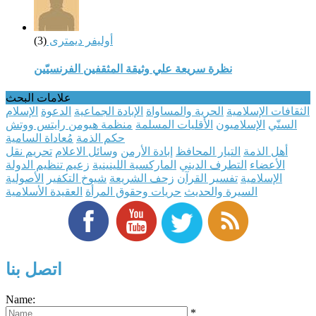
أوليفر ديمترى
(3)
نظرة سريعة علي وثيقة المثقفين الفرنسيّين
علامات البحث
الثقافات الإسلامية
الحرية والمساواة
الإبادة الجماعية
الدعوة
الإسلام
السنّي
الإسلاميون
الأقليات المسلمة
منظمة هيومن رايتس ووتش
حكم الذمة
مُعاداة السامية
أهل الذمة
التيار المحافظ
إبادة الأرمن
وسائل الاعلام
تحريم نقل
الأعضاء
التطرف الديني
الماركسية اللينينية
زعيم تنظيم الدولة
الإسلامية
تفسير القرآن
زحف الشريعة
شيوخ التكفير
الأصولية
السيرة والحديث
حريات وحقوق المرأة
العقيدة الأسلامية
اتصل بنا
Name:
*