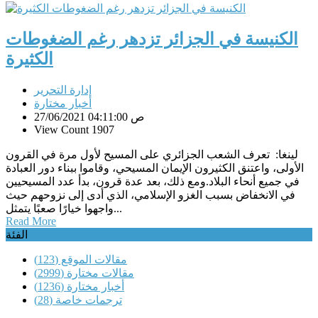
الكنيسة في الجزائر تزدهر رغم الضغوطات
الكثيرة
إدارة التحرير
أخبار مختارة
27/06/2021 04:11:00 ص
View Count 1907
لينغا: تعرف الشعب الجزائري على المسيح لأول مرة في القرون
الأولى، واعتنق الكثيرون الإيمان المسيحي، وقاموا ببناء دور العبادة
في جميع أنحاء البلاد.ومع ذلك، بعد عدة قرون، بدأ عدد المسيحيين
في الانخفاض بسبب الغزو الإسلامي، الذي أدى إلى نزوحهم حيث
واجهوا خيارًا صعبًا يتمثل...
Read More
الفئة
مقالات الموقع
(123)
مقالات مختارة
(2999)
أخبار مختارة
(1236)
ترجمات خاصة
(28)