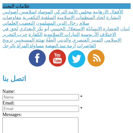
علامات البحث
الأفعال الإرهابية
مجلس الأمة التركي
الموساد
إسلاميين أصوليين
البشارة
اتحاد المنظمات الإسلامية
السلفية التكفيرية
مفاوضات
سلام
رجال الدين المسلمون
التعصب العلماني
لبنان
الحضارة الإنسانيّة
الاستغلال الجنسي
أبو بكر البغدادي
لحق في
الاختلاف
الأريوسية
التيارات الإسلاموية
الكفارة
حزب التحرير
الإسلامي
التمييز العنصري والديني
الْفِقْهُ
تهنئة المسيحيين
تزويج
القاصرات
أزمة سد النهضة
مساواة المرأة بالرجل
اتصل بنا
Name:
*
Email:
*
Messages: