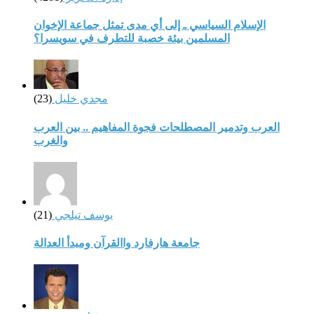
الإسلام السياسي ـ إلى أي مدى تمثل جماعة الإخوان
المسلمين بيئة خصبة للتطرف في سويسرا؟
مجدي خليل
(23)
العرب وتدمير المصطلحات فجوة المفاهيم .. بين العرب
والغرب
يوسف تيلجي
(21)
جامعة هارفارد واالقرآن ومبدأ العدالة