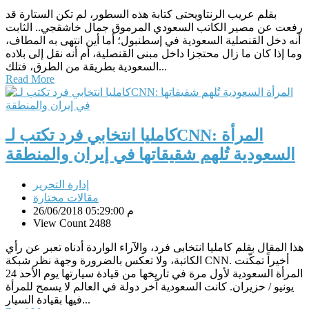
بقلم عريب الرنتاويحتى كتابة هذه السطور، لم تكن الستارة قد
رفعت عن مصير الكاتب السعودي المرموق جمال خاشقجي.. الثابت
أنه دخل القنصلية السعودية في إسطنبول؛ أما أين انتهى به المطاف،
وما إذا كان ما زال محتجزا داخل مبنى القنصلية، أم أنه نقل إلى بلاده
السعودية بطريقة من الطرق، فتلك...
Read More
كامليا انتخابي فرد تكتب لـCNN: المرأة
السعودية تُلهم شقيقاتها في إيران والمنطقة
إدارة التحرير
مقالات مختارة
26/06/2018 05:29:00 م
View Count 2488
هذا المقال بقلم کاملیا انتخابی فرد، والآراء الواردة أدناه تعبر عن رأي
الكاتبة، ولا تعكس بالضرورة وجهة نظر شبكة CNN. أخيراً تمكّنت
المرأة السعودية لأول مرة في تاريخها من قيادة سيارتها يوم الأحد 24
يونيو / حزيران. كانت السعودية آخر دولة في العالم لا يسمح للمرأة
فيها بقيادة السيار...