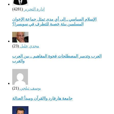
إدارة التحرير
(4281)
الإسلام السياسي ـ إلى أي مدى تمثل جماعة الإخوان
المسلمين بيئة خصبة للتطرف في سويسرا؟
مجدي خليل
(23)
العرب وتدمير المصطلحات فجوة المفاهيم .. بين العرب
والغرب
يوسف تيلجي
(21)
جامعة هارفارد واالقرآن ومبدأ العدالة