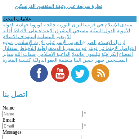
نظرة سريعة علي وثيقة المثقفين الفرنسيّين
علامات البحث
منتدى الإسلام في فرنسا
ايران الثورية
جائحة كورونا
جهادية
الدولة
الأموية
الدول السنّية
مسيحي المشرق
الإعتداء على الأقباط
أقلية
الأويغور المسلمة
استهداف الاسلام
ازدراء الإسلام
الصراع العربي الإسرائيلي
الإرث الإسلامي
موقع
التواصل الاجتماعي تويتر
قوات سوريا الديمقراطية
اللأقباط
استقلال
القضاء
الكراهيّة
نيلسون مانديلا
الداعية الإسلامي
صفات الله
مقابر
المسيحيين
صهر حسن البنا
منظمة العفو الدوليّة
كنسية المغارة
اتصل بنا
Name:
*
Email:
*
Messages: