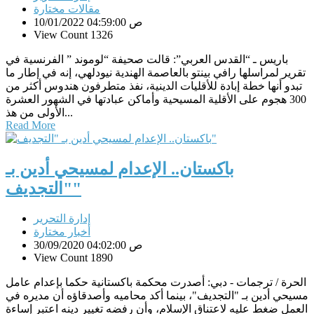
مقالات مختارة
10/01/2022 04:59:00 ص
View Count 1326
باريس ـ “القدس العربي”: قالت صحيفة “لوموند ” الفرنسية في
تقرير لمراسلها رافي بينتو بالعاصمة الهندية نيودلهي، إنه في إطار ما
تبدو أنها خطة إبادة للأقليات الدينية، نفذ متطرفون هندوس أكثر من
300 هجوم على الأقلية المسيحية وأماكن عبادتها في الشهور العشرة
الأولى من هذ...
Read More
باكستان.. الإعدام لمسيحي أدين بـ
"التجديف"
إدارة التحرير
أخبار مختارة
30/09/2020 04:02:00 ص
View Count 1890
الحرة / ترجمات - دبي: أصدرت محكمة باكستانية حكما بإعدام عامل
مسيحي أدين بـ "التجديف"، بينما أكد محاميه وأصدقاؤه أن مديره في
العمل ضغط عليه لاعتناق الإسلام، وأن رفضه تغيير دينه اعتبر إساءة