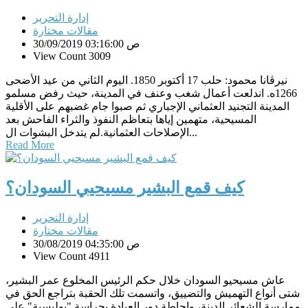
إدارة التحرير
مقالات مختارة
30/09/2019 03:16:00 ص
View Count 3009
نيرڤانا محمود: حلب 17 أكتوبر 1850. اليوم الثاني من عيد الأضحى
1266ه. اندلعت أعمال شغب وعنف في المدينة، حيث رفض مسلمو
المدينة التجنيد العثماني الإجباري ثم صبوا جام غضبهم على الأقلية
المسيحية، متهمين إياها بتعاظم النفوذ والثراء الفاحش بعد
الإصلاحات العثمانية.لم يتدخل البشوات ال...
Read More
كيف قمع البشير مسيحيي السودان؟
إدارة التحرير
مقالات مختارة
30/08/2019 04:35:00 ص
View Count 4911
عاش مسيحيو السودان خلال حكم الرئيس المخلوع عمر البشير،
شتى أنواع التهميش والتضييق، واتسمت تلك الحقبة بتراجع الحق في
ممارسة الشعائر الدينة، وإحاطة دور العبادة بحراسة "بوليسية" على