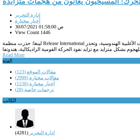
لتحرك: المسيحيون يعانون من هجمات متزايدة
إدارة التحرير
أخبار مختارة
30/07/2021 01:58:00 ص
View Count 1446
لينغا: حذرت منظمة Release International من اتخاذ اتهامات باعتناق الهندوس ذريعة لمهاجمة المسيحيين في الهند.يشكل المسيحيون أقل من خمسة في المائة من السكان في الهند ذات الأغلبية الهندوسية، وتحذر
Read More
الفئة
مقالات الموقع
(123)
مقالات مختارة
(2999)
أخبار مختارة
(1236)
ترجمات خاصة
(28)
الكاتب
إدارة التحرير
(4281)