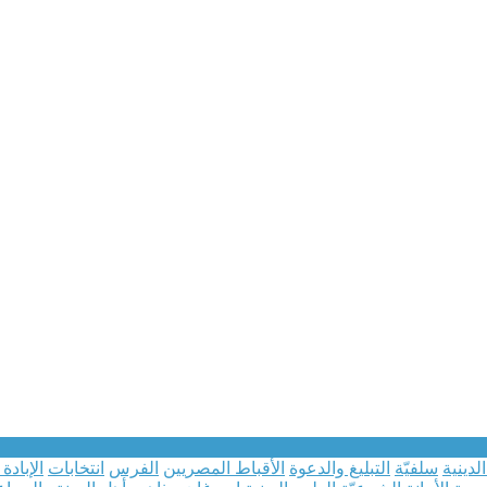
لدينية
سلفيّة
التبليغ والدعوة
الأقباط المصريين
الفرس
انتخابات
الإبادة