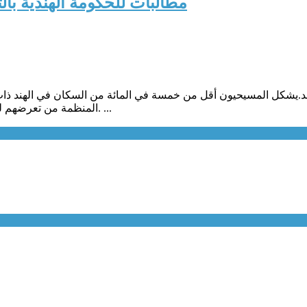
مطالبات للحكومة الهندية با
المنظمة من تعرضهم للهجوم بشكل متزايد مع تزايد نفوذ الحركة القومية الراديكالية، هندوتفا. ...