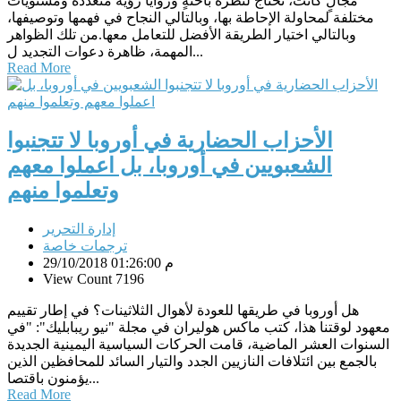
مجالٍ كانت، تحتاج لنظرة باحثةٍ وزوايا رؤية متعددة ومستويات
مختلفة لمحاولة الإحاطة بها، وبالتالي النجاح في فهمها وتوصيفها،
وبالتالي اختيار الطريقة الأفضل للتعامل معها.من تلك الظواهر
المهمة، ظاهرة دعوات التجديد ل...
Read More
الأحزاب الحضارية في أوروبا لا تتجنبوا
الشعبويين في أوروبا، بل اعملوا معهم
وتعلموا منهم
إدارة التحرير
ترجمات خاصة
29/10/2018 01:26:00 م
View Count 7196
هل أوروبا في طريقها للعودة لأهوال الثلاثينات؟ في إطار تقييم
معهود لوقتنا هذا، كتب ماكس هوليران في مجلة "نيو ريبابليك": "في
السنوات العشر الماضية، قامت الحركات السياسية اليمينية الجديدة
بالجمع بين ائتلافات النازيين الجدد والتيار السائد للمحافظين الذين
يؤمنون باقتصا...
Read More