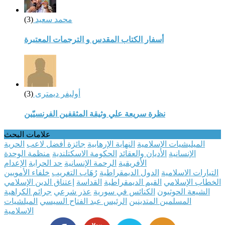
محمد سعيد
(3)
أسفار الكتاب المقدس و الترجمات المعتبرة
أوليفر ديمترى
(3)
نظرة سريعة علي وثيقة المثقفين الفرنسيّين
علامات البحث
الميليشيات الإسلامية
النهاية الإرهابية
جائزة أفضل لاعب
الحرية
الإنسانية
الأديان والعقائد
الحكومة الاسكتلندية
منظمة الوحدة
الأفريقية
الرحمة الإنسانية
حد الحرابة
الإعدام
التيارات الاسلامية
الدول الديمقراطية
رُهَاب التغريب
خلفاء الأمويين
الخطاب الإسلامي
القيم الديمقراطية
القداسة
إعتناق الدين الإسلامي
الشيعة الحوثيون
الكنائس في سورية
عذر شرعي
جرائم الكراهية
المسلمين المتدينين
الرئيس عبد الفتاح السيسي
الميلشيات
الاسلامية