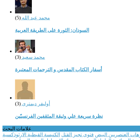
محمد عبد الله
(5)
السودان: الثورة على الطريقة العربية
محمد سعيد
(3)
أسفار الكتاب المقدس و الترجمات المعتبرة
أوليفر ديمترى
(3)
نظرة سريعة علي وثيقة المثقفين الفرنسيّين
علامات البحث
هاب العنصريين البيض
فتوى تجيز القتل
الكنيسة القبطية الارثوذكسية