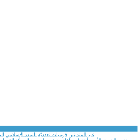
غير المتدينين
قوميات تعدديّة
التمدد الإسلامي
الت