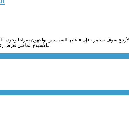
ال
الأرجح سوف تستمر ، فإن فاعليها السياسيين يواجهون صراعا وجوديا لل
الأسبوع الماضي تعرض رئيس البرلمان التونسي وحركة النهضة راشد الغنوشي إلى هجوم عنيف...