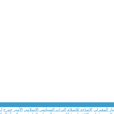
يار المعتزلي
الإساءة للإسلام
التراث السياسي الإسلامي
الأمير جورج
إر