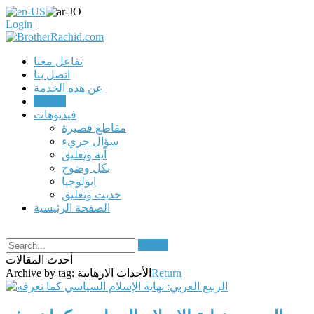
Login
|
تفاعل معنا
اتصل بنا
عن هذه الخدمة
مقالات
فيديوهات
مقاطع قصيرة
سؤال جريء
آية وتعليق
بكل وضوح
ابولوجيا
حديث وتعليق
الصفحة الرئيسية
Search
أحدث المقالات
Return
الأحداث الارهابية
Archive by tag: