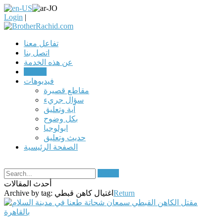
Login
|
تفاعل معنا
اتصل بنا
عن هذه الخدمة
مقالات
فيديوهات
مقاطع قصيرة
سؤال جريء
آية وتعليق
بكل وضوح
ابولوجيا
حديث وتعليق
الصفحة الرئيسية
Search
أحدث المقالات
Return
اغتيال كاهن قبطي
Archive by tag: