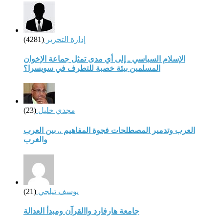
إدارة التحرير
(4281)
الإسلام السياسي ـ إلى أي مدى تمثل جماعة الإخوان
المسلمين بيئة خصبة للتطرف في سويسرا؟
مجدي خليل
(23)
العرب وتدمير المصطلحات فجوة المفاهيم .. بين العرب
والغرب
يوسف تيلجي
(21)
جامعة هارفارد واالقرآن ومبدأ العدالة