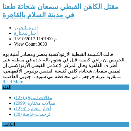
مقتل الكاهن القبطي سمعان شحاتة طعنا
في مدينة السلام بالقاهرة
إدارة التحرير
أخبار مختارة
13/10/2017 11:01:00 م
View Count 3033
قالت الكنيسة القبطية الأرثوذكسية بمصر ومصادر أمنية يوم
الخميس إن راعي كنيسة قتل في هجوم بآلة حادة في منطقة على
أطراف القاهرة.وقال المركز الإعلامي القبطي الأرثوذكسي إن
القمص سمعان شحاتة، كاهن كنيسة القديس يوليوس الأقفهصي،
بقرية عزبة جرجس، في محافظة بني سويف، جنوبي العاصمة،...
Read More
الفئة
مقالات الموقع
(123)
مقالات مختارة
(2999)
أخبار مختارة
(1236)
ترجمات خاصة
(28)
الكاتب