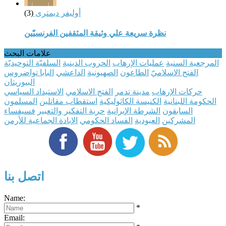
أوليفر ديمترى
(3)
نظرة سريعة علي وثيقة المثقفين الفرنسيّين
علامات البحث
المرجعية السنية
عمليات الإرهاب
الحروب الدينية
السلفيّة التوحيديّة
الفتح الاسلاميّ
الطاعون
الصهيونية
الداعشي
البابا تواضروس
البيوريتان
حركات الإرهاب
مدينة تدمر
الفتح الاسلامي
الاستبداد السياسي
الحكومة اللبنانية
الكنيسة الكاثوليكية
استقطاب مقاتلين
المسلمون
السابقون
الشرطة الإيرانية
حرية التفكير والتعبير
فسيفساء
المشركين
العبودية
الفساد الحكومي
الإبادة الجماعية للأرمن
اتصل بنا
Name:
*
Email: