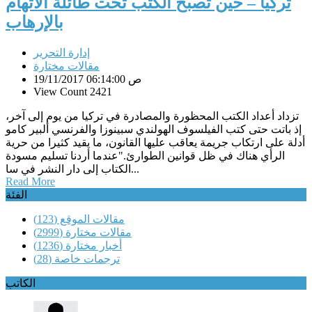
تركيا – حين تصبح الكتب تحت طائلة الاتهام
بالإرهاب
إدارة التحرير
مقالات مختارة
19/11/2017 06:14:00 ص
View Count 2421
تزداد أعداد الكتب المحظورة والمصادرة في تركيا من يوم إلى آخر،
إذ باتت حتى كتب الفيلسوف الهولندي سبينوزا والفرنسي ألبير كامو
أدلة على ارتكاب جريمة يعاقب عليها القانون، ما يقيد كثيرا من حرية
الرأي هناك في ظل قوانين الطوارئ."عندما أردنا تسليم مسودة
الكتاب إلى دار النشر في سا...
Read More
الفئة
مقالات الموقع
(123)
مقالات مختارة
(2999)
أخبار مختارة
(1236)
ترجمات خاصة
(28)
الكاتب