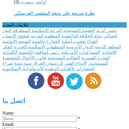
أوليفر ديمترى
(3)
نظرة سريعة علي وثيقة المثقفين الفرنسيّين
علامات البحث
حسن أوريد
العقيدة المسيحية
النزعة الإسلامية المتطرفة
التيار
الحداثي
دولة الخلافة الداعشية
المنظمة العربية لحقوق الإنسان
الفداء
شعوب أصلية
الخوارج والسنة
الشيعة الإمامية
المعاهد الدينية
الدول الأوروبية
المنظمات الإسلامية الخيرية
الفكر
الإلحادي
المساعدات الأمريكية
رئيس أساقفة الكنيسة الكلدانية
الهجرة القسرية
التعاليم المسيحية
قانون الأحوال الشخصية
للمسيحيين
الإبداع الفني
كردستان العراق
سنة نبوية
صراع
الحضارات
الأقليات الوطنية
الأيديولوجية الإسلاموية
اتصل بنا
Name:
*
Email: