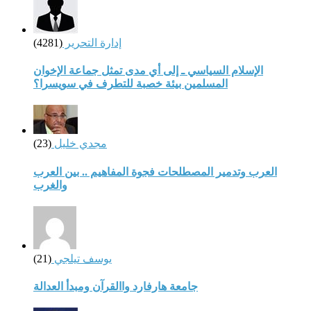
إدارة التحرير
(4281)
الإسلام السياسي ـ إلى أي مدى تمثل جماعة الإخوان
المسلمين بيئة خصبة للتطرف في سويسرا؟
مجدي خليل
(23)
العرب وتدمير المصطلحات فجوة المفاهيم .. بين العرب
والغرب
يوسف تيلجي
(21)
جامعة هارفارد واالقرآن ومبدأ العدالة