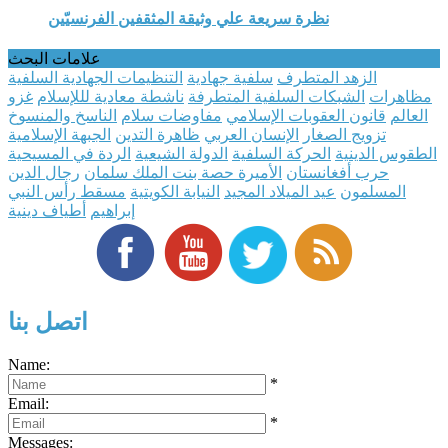
نظرة سريعة علي وثيقة المثقفين الفرنسيّين
علامات البحث
الزهد المتطرف
سلفية جهادية
التنظيمات الجهادية السلفية
مظاهرات
الشبكات السلفية المتطرفة
ناشطة معادية لللإسلام
غزو
العالم
قانون العقوبات الإسلامي
مفاوضات سلام
الناسخ والمنسوخ
تزويج الصغار
الإنسان العربي
ظاهرة التدين
الجبهة الإسلامية
الطقوس الدينية
الحركة السلفية
الدولة الشيعية
الردة في المسيحية
حرب أفغانستان
الأميرة حصة بنت الملك سلمان
رجال الدين
المسلمون
عيد الميلاد المجيد
النيابة الكويتية
مسقط رأس النبي
إبراهيم
أطياف دينية
اتصل بنا
Name:
*
Email:
*
Messages: