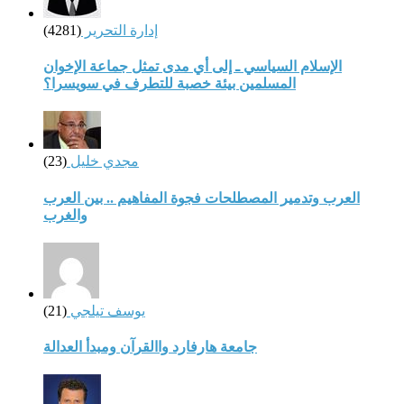
إدارة التحرير
(4281)
الإسلام السياسي ـ إلى أي مدى تمثل جماعة الإخوان
المسلمين بيئة خصبة للتطرف في سويسرا؟
مجدي خليل
(23)
العرب وتدمير المصطلحات فجوة المفاهيم .. بين العرب
والغرب
يوسف تيلجي
(21)
جامعة هارفارد واالقرآن ومبدأ العدالة