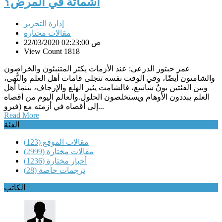
أشماتة في المرض؟
إدارة التحرير
مقالات مختارة
22/03/2020 02:23:00 ص
View Count 1818
عمر حبتور الدرعي: عند الأزمات يكثر المتنبئون والخراصون
والشامتون أيضًا، وفي الوقت نفسه تتجلى قامات أهل العلم والنُّهى،
وبين الفئتين بونٌ شاسع، فالشامت يثير الهلع والإرجاف، بينما أهل
العلم يبددون الأوهام ويستخلصون الحلول.والعالم اليوم من أقصاه
إلى أقصاه في أزمته مع (فيرو...
Read More
الفئة
مقالات الموقع
(123)
مقالات مختارة
(2999)
أخبار مختارة
(1236)
ترجمات خاصة
(28)
الكاتب