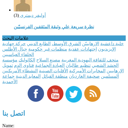
أوليفر ديمترى
(3)
نظرة سريعة علي وثيقة المثقفين الفرنسيّين
علامات البحث
خلية داعشية
الإرهابييّن
الشرق الأوسط،
الطابع الديني
حركة جهادية
الإيزيديون
اجتهادات عقدية
منظمات غير حكومية
جبال الأطلس
الخلفاء العباسيين
متحف للثقافة اليهودية المغربية
مصنع السلاح
الكاثوليك
مؤسسة
الحشد الشعبي
تنظيم طالبان
العبادة الجماعية
فتاوى الدم
تمويل
الإرهابيين
المخابرات الأميركية
الأقليات الصينية
النشطاء الأمريكيين
المسلمين
صحيفة الغارديان
منطقة القبائل
المعابد الدينية
جماعة
الأحمدية
اتصل بنا
Name: