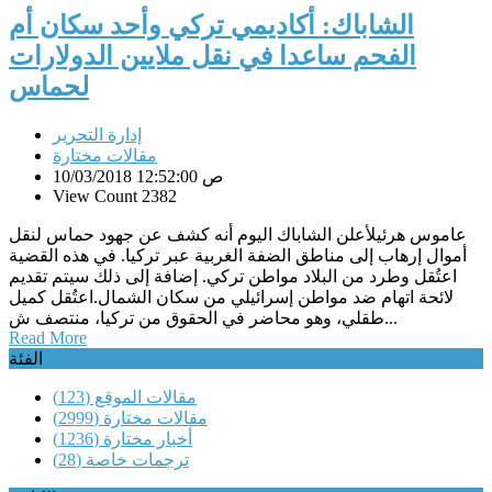
الشاباك: أكاديمي تركي وأحد سكان أم
الفحم ساعدا في نقل ملايين الدولارات
لحماس
إدارة التحرير
مقالات مختارة
10/03/2018 12:52:00 ص
View Count 2382
عاموس هرئيلأعلن الشاباك اليوم أنه كشف عن جهود حماس لنقل
أموال إرهاب إلى مناطق الضفة الغربية عبر تركيا. في هذه القضية
اعتُقل وطرد من البلاد مواطن تركي. إضافة إلى ذلك سيتم تقديم
لائحة اتهام ضد مواطن إسرائيلي من سكان الشمال.اعتُقل كميل
طقلي، وهو محاضر في الحقوق من تركيا، منتصف ش...
Read More
الفئة
مقالات الموقع
(123)
مقالات مختارة
(2999)
أخبار مختارة
(1236)
ترجمات خاصة
(28)