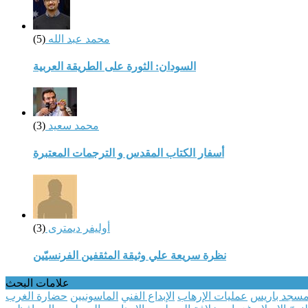
محمد عبد الله
(5)
السودان: الثورة على الطريقة العربية
محمد سعيد
(3)
أسفار الكتاب المقدس و الترجمات المعتبرة
أوليفر ديمترى
(3)
نظرة سريعة علي وثيقة المثقفين الفرنسيّين
علامات البحث
سجد باريس
عمليات الإرهاب
الإبداع الفني
الماسونيين
حضارة الغرب