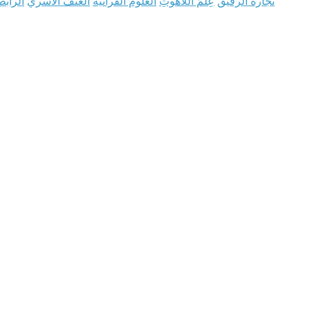
تجارة الرقيق
عِلْمُ اللاَّهُوتِ
العلوم القرآنية
العنف الأسري
الرابط