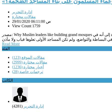
لزعماء المسلمون على بناء المساجد الضخمة؟
إدارة التحرير
مقالات مختارة
29/01/2020 06:11:00 ص
View Count 1759
مصدر: Why Muslim leaders like building grand mosques نشرت مجلة «الإيكونوميست» البريطانية مقال رأي تحت عنوان «لماذا يحب الزعماء المسلمون بناء المساجد الضخمة؟»، استهل بالإشارة إلى أنه في
Read More
الفئة
مقالات الموقع
(123)
مقالات مختارة
(2999)
أخبار مختارة
(1236)
ترجمات خاصة
(28)
الكاتب
إدارة التحرير
(4281)