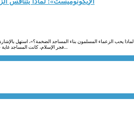
«الإيكونوميست»: لماذا يتنافس ا
فجر الإسلام، كانت المساجد غاية في البساطة والتواضع، ولم تكن المساجد الأولى تعلوها قباب ولا مآذن...