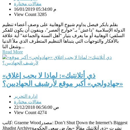
مقالات مختارة
16/01/2019 05:34:00 م
View Count 3285
بقلم بابكر فيصل يداوم شيوخ الوهابية على وصف أعضاء تنظيم
الدولة الإسلامية "داعش" بـ"خوارج العصر"، وينفون أن يكون للفكر
السلفي/ الوهابية أو ما يعرف بتيار "أهل السنة والجماعة" أية علاقة
بالأفكار والتوجهات التي يتبناها التنظيم المتطرف الذي ملأ الدنيا
وشغل النا...
Read More
«ذي أتلانتيك»: لماذا لا يجب إغلاق
«جهادولجي» أكبر موقع لأرشيف الجهاديين؟
إدارة التحرير
مقالات مختارة
22/12/2018 06:56:00 ص
View Count 4274
كاتب: Graeme Woodمصدر: Don’t Shut Down the Internet’s Biggest
Jihadist Archiveنشرت «ذي أتلانتيك مقالًا «يعارض سعي الحكومة