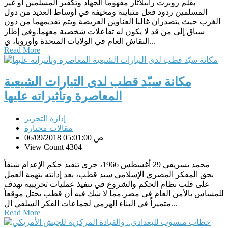
بقلم روبرت رابيلأثار مفهوما الجهاد وتكفير المسلمين أو غير
المسلمين ردود فعل متباينة ومخيفة في أوساط العديد من دول
الغرب حيث يتصدران غالبا العناوين العريضة ويتم تقديمهما من دون
سياق إلى من قد لا يكون له تفاعلات شخصية معهما.وفي إطار
النقاش العام في الولايات المتحدة وأوروبا، ي...
Read More
مكانة سيّد قطب لدى التيارات الشيعية
المعاصرة وتأثيراته عليها
إدارة التحرير
مقالات مختارة
06/09/2018 05:01:00 ص
View Count 4304
محمد يسريفي 29 أغسطس 1966، جرى تنفيذ حكم الإعدام شنقاً
بحق المفكر المصري الإسلامي سيد قطب، بعد إدانته بتهمة العمل
على قلب نظام الحكم والشروع في تنفيذ عمليات تخريبية تهدف
للمساس بالأمن العام في مصر.مما لا شك فيه أن قطب يحتل موقعاً
متميزاً في البناء الهرمي لجماعات الفكر السلفي ال...
Read More