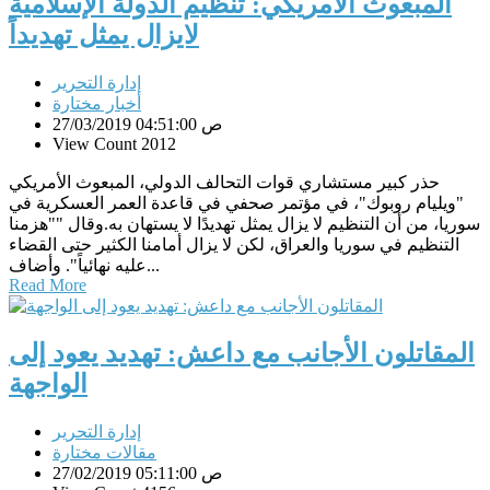
المبعوث الأمريكي: تنظيم الدولة الإسلامية
لايزال يمثل تهديداً
إدارة التحرير
أخبار مختارة
27/03/2019 04:51:00 ص
View Count 2012
حذر كبير مستشاري قوات التحالف الدولي، المبعوث الأمريكي
"ويليام روبوك"، في مؤتمر صحفي في قاعدة العمر العسكرية في
سوريا، من أن التنظيم لا يزال يمثل تهديدًا لا يستهان به.وقال ""هزمنا
التنظيم في سوريا والعراق، لكن لا يزال أمامنا الكثير حتى القضاء
عليه نهائياً". وأضاف...
Read More
المقاتلون الأجانب مع داعش: تهديد يعود إلى
الواجهة
إدارة التحرير
مقالات مختارة
27/02/2019 05:11:00 ص