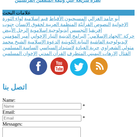
نظرة سريعة علي وثيقة المثقفين الفرنسيّين
علامات البحث
أبو حامد الغزالي
المسيحيون الأقباط
قيم إسلامية
لواء الثورة
الإخوانية
النصوص القرآنيّة
المنظمة العربية لحقوق الإنسان
جنوب
إفريقيا
التجسس
أيديولوجية إسلاموية
الرجل الأبيض
حركة "الجهاد الإسلامي"
البرامج الدينية
التيار الإخواني
أمير المؤمنين
لإيديولوجية الفاشية
النيابة الكويتية
الدعوة الإسلامية
الشيخ محمد
متولي الشعراوي
حرية العبادة
لاستبداد السياسي
الساسة المسلمين
القتال
الإرهاب اليميني المتطرف
القرآن المدني
الإخوان المسلمين
اتصل بنا
Name:
*
Email:
*
Messages: