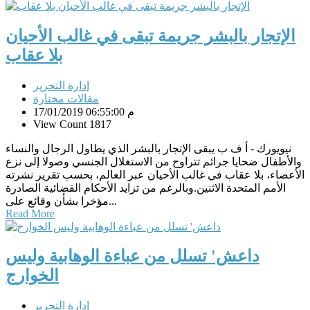
الإتجار بالبشر جريمة تبقى في غالب الأحيان
بلا عقاب
إدارة التحرير
مقالات مختارة
17/01/2019 06:55:00 م
View Count 1817
نيويورك - أ ف ب يبقى الإتجار بالبشر الذي يطاول الرجال والنساء
والأطفال ضحايا جرائم تتراوح من الاستغلال الجنسي وصولا إلى نزع
الأعضاء، بلا عقاب في غالب الأحيان عبر العالم، بحسب تقرير نشرته
الأمم المتحدة الاثنين.وبالرغم من تزايد الأحكام القضائية الصادرة
مؤخرا بشأن وقائع على...
Read More
داعش' تسلل من عباءة الوهابية وليس
الخوارج
إدارة التحرير