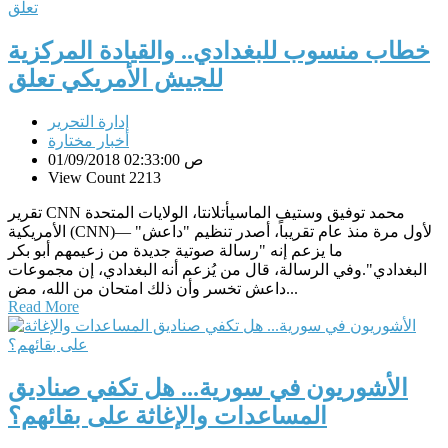
خطاب منسوب للبغدادي.. والقيادة المركزية
للجيش الأمريكي تعلق
إدارة التحرير
أخبار مختارة
01/09/2018 02:33:00 ص
View Count 2213
تقرير CNN محمد توفيق وستيف الماسيأتلانتا، الولايات المتحدة
الأمريكية (CNN)— لأول مرة منذ عام تقريباً، أصدر تنظيم "داعش"
ما يزعم إنه "رسالة صوتية جديدة من زعيمهم أبو بكر
البغدادي".وفي الرسالة، قال من يُزعم أنه البغدادي، إن مجموعات
داعش تخسر وأن ذلك امتحان من الله، مض...
Read More
الأشوريون في سورية... هل تكفي صناديق
المساعدات والإغاثة على بقائهم؟