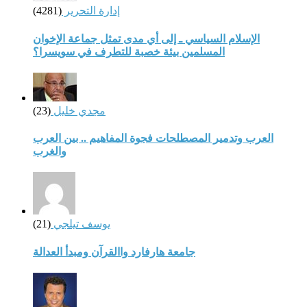
إدارة التحرير
(4281)
الإسلام السياسي ـ إلى أي مدى تمثل جماعة الإخوان
المسلمين بيئة خصبة للتطرف في سويسرا؟
مجدي خليل
(23)
العرب وتدمير المصطلحات فجوة المفاهيم .. بين العرب
والغرب
يوسف تيلجي
(21)
جامعة هارفارد واالقرآن ومبدأ العدالة