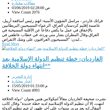
مقالات مختارة
03/06/2019 02:28:00 ص
View Count 2076
فرانك غاردنر - مراسل الشؤون الأمنية: اتهم رئيس أساقفة أربيل،
عاصمة إقليم كردستان العراق، الزعماء المسيحيين البريطانيين
بالإخفاق في عمل ما يكفي دفاعاً عن الأقلية المسيحية في
العراق.وقال المطران بشار متى وردة، في خطاب عاطفي في
لندن: "المسيحيون العراقيون على وشك الانقراض...
Read More
الغارديان: خطة تنظيم الدولة الإسلامية بعد
“انتهاء دولة الخلافة”
إدارة التحرير
أخبار مختارة
15/05/2019 01:33:00 م
View Count 4993
نشرت صحيفة الغارديان مقالاً لنيكولاس هنين بعنوان “دولة الخلافة
انتهت، إلا أن تنظيم الدولة الإسلامية لديه خطة جديدة”.وقال كاتب
المقال إنه بعد مرور سنوات على آخر ظهور لزعيم تنظيم الدولة