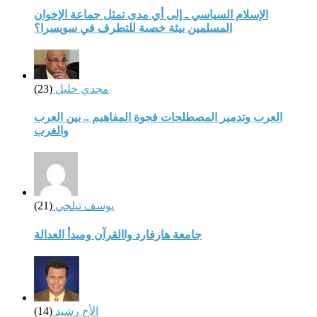
الإسلام السياسي ـ إلى أي مدى تمثل جماعة الإخوان
المسلمين بيئة خصبة للتطرف في سويسرا؟
مجدي خليل
(23)
العرب وتدمير المصطلحات فجوة المفاهيم .. بين العرب
والغرب
يوسف تيلجي
(21)
جامعة هارفارد واالقرآن ومبدأ العدالة
الأخ رشيد
(14)