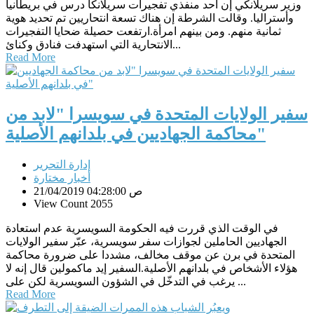
وزير سريلانكي إن أحد منفذي تفجيرات سريلانكا درس في بريطانيا
وأستراليا. وقالت الشرطة إن هناك تسعة انتحاريين تم تحديد هوية
ثمانية منهم. ومن بينهم امرأة.ارتفعت حصيلة ضحايا التفجيرات
الانتحارية التي استهدفت فنادق وكنائ...
Read More
سفير الولايات المتحدة في سويسرا "لابد من
محاكمة الجهاديين في بلدانهم الأصلية"
إدارة التحرير
أخبار مختارة
21/04/2019 04:28:00 ص
View Count 2055
في الوقت الذي قررت فيه الحكومة السويسرية عدم استعادة
الجهاديين الحاملين لجوازات سفر سويسرية، عبّر سفير الولايات
المتحدة في برن عن موقف مخالف، مشددا على ضرورة محاكمة
هؤلاء الأشخاص في بلدانهم الأصلية.السفير إيد ماكمولين قال إنه لا
يرغب في التدخّل في الشؤون السويسرية لكن على ...
Read More