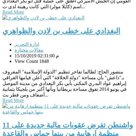
القومي إن الجيش الأميركي أطلق على عملية قتل أبو بكر البغدادي
اسم (كايلا مولر) التي كانت رهينة لدى ت...
Read More
البغدادي على خطى بن لادن والظواهري
إدارة التحرير
مقالات مختارة
15/10/2019 02:31:00 م
View Count 1848
منصور الحاج: لطالما تفاخر تنظيم "الدولة الإسلامية" المعروف
بـ"داعش" بأن مساحة "دولة الخلافة" التي أعلن قيامها العراقي
إبراهيم عواد البدري المكنى بأبي بكر البغدادي من مدينة الموصل
في يونيو 2014 تفوق مساحة بريطانيا وبأنها أكبر من بلجيكا بثمانية
أضعاف ومن قطر بث...
Read More
واشنطن تفرض عقوبات مالية جديدة على 11
منظمة إرهابية من بينها حماس والقاعدة