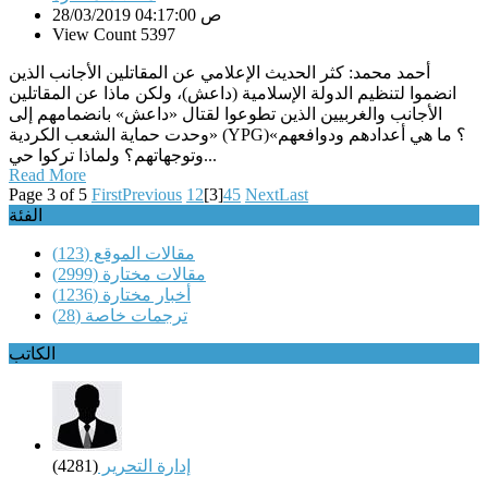
28/03/2019 04:17:00 ص
View Count 5397
أحمد محمد: كثر الحديث الإعلامي عن المقاتلين الأجانب الذين
انضموا لتنظيم الدولة الإسلامية (داعش)، ولكن ماذا عن المقاتلين
الأجانب والغربيين الذين تطوعوا لقتال «داعش» بانضمامهم إلى
«وحدت حماية الشعب الكردية (YPG)«؟ ما هي أعدادهم ودوافعهم
وتوجهاتهم؟ ولماذا تركوا حي...
Read More
Page 3 of 5
First
Previous
1
2
[3]
4
5
Next
Last
الفئة
مقالات الموقع
(123)
مقالات مختارة
(2999)
أخبار مختارة
(1236)
ترجمات خاصة
(28)
الكاتب
إدارة التحرير
(4281)