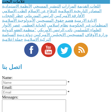
علامات البحث
اللغات القديمة
المزارات
التبشير المسيحي
الأنظمة الاستبدادية
المصادر التاريخية الإسلامية
الدفاع عن الإسلام
الطب الإسلامي
الأفارقة الأميركيين
الرئيس الموريتاني
حظر الحجاب
الابادة الارمنية
هضم حقوق المسيحيين
الأيدولوجية الأسلامية
المنظمات غير الحكومية
نظام إسلامي
الخيانة العظمى
عصر الأنوار
العلماء المُسلمين
نائب الرئيس الأمريكي
"منظمة العفو الدولية
وزارة اﻷوقاف
المسيحيين الإنجيليين الأميركيين
دولة دينية
ألسياسة
ألتركية ألإسلامية
حملة اعلامية
اتصل بنا
Name:
*
Email:
*
Messages: