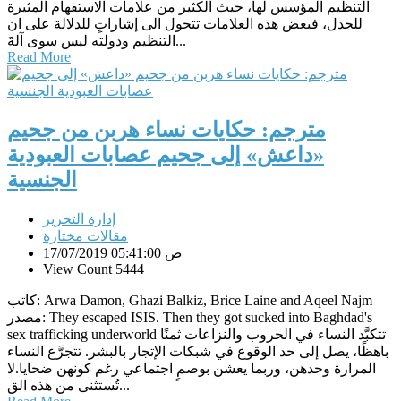
التنظيم المؤسس لها، حيث الكثير من علامات الاستفهام المثيرة
للجدل، فبعض هذه العلامات تتحول الى إشاراتٍ للدلالة على ان
التنظيم ودولته ليس سوى آلةَ...
Read More
مترجم: حكايات نساء هربن من جحيم
«داعش» إلى جحيم عصابات العبودية
الجنسية
إدارة التحرير
مقالات مختارة
17/07/2019 05:41:00 ص
View Count 5444
كاتب: Arwa Damon, Ghazi Balkiz, Brice Laine and Aqeel Najm
مصدر: They escaped ISIS. Then they got sucked into Baghdad's
sex trafficking underworld تتكبَّد النساء في الحروب والنزاعات ثمنًا
باهظًا، يصل إلى حد الوقوع في شبكات الإتجار بالبشر. تتجرَّع النساء
المرارة وحدهن، وربما يعشن بوصمٍ اجتماعي رغم كونهن ضحايا.لا
تُستثنى من هذه الق...