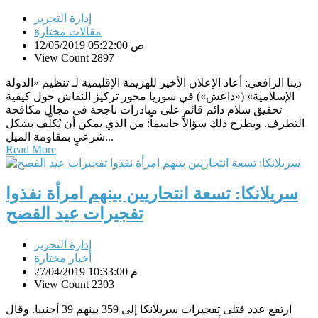
إدارة التحرير
مقالات مختارة
12/05/2019 05:22:00 ص
View Count 2897
دينا الرافعي: أعاد الإعلان الأخير للهزيمة الإقليمية لـ تنظيم «الدولة
الإسلامية» («داعش») في سوريا محور تركيز النقاش حول كيفية
تحقيق سلام دائم قائم على مبادرات ناجحة في مجال مكافحة
التطرف. ويطرح ذلك سؤالاً حاسماً: من الذي يمكن أن يُكلَّف بشكل
شرعيٍ بمقاومة الميل...
Read More
سريلانكا: تسعة انتحاريين بينهم امرأة نفذوا
تفجيرات عيد الفصح
إدارة التحرير
أخبار مختارة
27/04/2019 10:33:00 م
View Count 2303
ارتفع عدد قتلى تفجيرات سريلانكا إلى 359 بينهم 39 أجنبيا. وقال