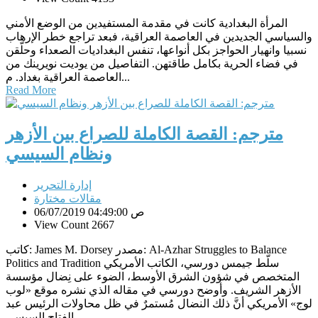
المرأة البغدادية كانت في مقدمة المستفيدين من الوضع الأمني
والسياسي الجديدين في العاصمة العراقية، فبعد تراجع خطر الإرهاب
نسبيا وانهيار الحواجز بكل أنواعها، تنفس البغداديات الصعداء وحلّقن
في فضاء الحرية بكامل طاقتهن. التفاصيل من يوديت نويرينك من
العاصمة العراقية بغداد. م...
Read More
مترجم: القصة الكاملة للصراع بين الأزهر
ونظام السيسي
إدارة التحرير
مقالات مختارة
06/07/2019 04:49:00 ص
View Count 2667
كاتب: James M. Dorsey مصدر: Al-Azhar Struggles to Balance
Politics and Tradition سلّط جيمس دورسي، الكاتب الأمريكي
المتخصص في شؤون الشرق الأوسط، الضوء على نِضال مؤسسة
الأزهر الشريف. وأوضح دورسي في مقاله الذي نشره موقع «لوب
لوج» الأمريكي أنَّ ذلك النضال مُستمرٌ في ظل محاولات الرئيس عبد
الفتاح السيسي...