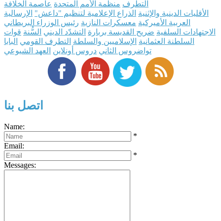
التطرف
منظمة الأمم المتحدة
عاصمة الخلافة
الأقليات الدينية والإثنية
الذراع الإعلامية لتنظيم "داعش"
الإرسالية
العربية الأميركية
معسكرات النازية
رئيس الوزراء البريطاني
الاجتهادات السلفية
ضريح القديسة بربارة
التشدّد الديني
السُّنة
قوات
السلطنة العثمانية
الإسلاميين والسلطة
التطرف القومي
البابا
تواضروس الثاني
دروس أونلاين
العهد الشيوعي
اتصل بنا
Name:
*
Email:
*
Messages: