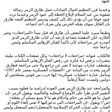
عليها
.
وعندما قرر التنظيم اغتيال السادات حمل طارق الزمر رسالة
شفوية من عبد السلام لإبلاغ الخطة إلى عبود الزمر وعندما تردد
عبود خوفا من أن يؤدي ذلك إلى كشف وتدمير التنظيم أقنعه طارق
بأن القاتل سوف يقتله الحرس ولن يعرف أحد انتماءه
.
وطبعاً سيرد علينا البعض بأن طارق قد قبل مبدأ «المراجعات» وغير
أفكاره، لكن الدهشة تتصاعد إذ نجد أن كتاب طارق الزمر الذي
أصدره عن مراجعاته كان تأكيداً للفكر الإرهابي المتأسلم وليس
تراجعا عنه
.
فالكتاب عنوانه «مراجعات لا تراجعات» وكل صفحات الكتاب مليئة
بمفردات ترفض أية فكرة عن رفض الفكر الإرهابي المتأسلم،
ونقتطف عبارات موحية لا تعبر عن تراجع ولا حتى مراجعة فطارق
الزمر يتحدث من البداية عن «العمليات العسكرية بمصر عام 1997»
ونتأمل عبارة «عمليات عسكرية» إنها حرب بين قوتين مسلحتين أو
دولتين وليست عملاً إرهابياً
.
والمراجعة عند طارق الزمر تعني العودة لدراسة ما فعلوه بسبب
التغيير الذي طرأ على الأوضاع المحلية والعالمية. ويقول الزمر «إن
قبول ما هو قائم من حكم وأحكام هو ما لا يسع مسلم أن يفعله»
(ص7) ويقول «إن المراجعات التي ندعو إليها لا تعني إلقاء اللوم أو
العتاب على شباب الحركة الإسلامية (المتعجل) (نعم المتعجل وليس
المرتكب لفعل آثم)
.