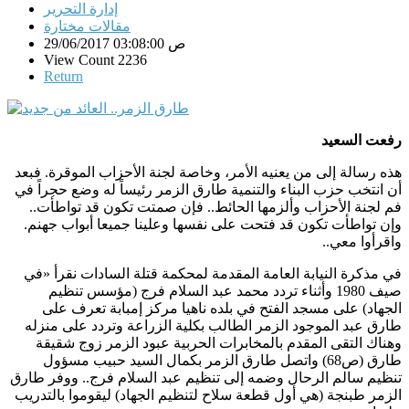
إدارة التحرير
مقالات مختارة
29/06/2017 03:08:00 ص
View Count 2236
Return
رفعت السعيد
هذه رسالة إلى من يعنيه الأمر، وخاصة لجنة الأحزاب الموقرة. فبعد
أن انتخب حزب البناء والتنمية طارق الزمر رئيساً له وضع حجراً في
فم لجنة الأحزاب وألزمها الحائط.. فإن صمتت تكون قد تواطأت..
وإن تواطأت تكون قد فتحت على نفسها وعلينا جميعا أبواب جهنم.
واقرأوا معي
..
في مذكرة النيابة العامة المقدمة لمحكمة قتلة السادات نقرأ «في
صيف 1980 وأثناء تردد محمد عبد السلام فرج (مؤسس تنظيم
الجهاد) على مسجد الفتح في بلده ناهيا مركز إمبابة تعرف على
طارق عبد الموجود الزمر الطالب بكلية الزراعة وتردد على منزله
وهناك التقى المقدم بالمخابرات الحربية عبود الزمر زوج شقيقة
طارق (ص68) واتصل طارق الزمر بكمال السيد حبيب مسؤول
تنظيم سالم الرحال وضمه إلى تنظيم عبد السلام فرج.. ووفر طارق
الزمر طبنجة (هي أول قطعة سلاح لتنظيم الجهاد) ليقوموا بالتدريب