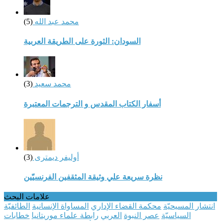
محمد عبد الله
(5)
السودان: الثورة على الطريقة العربية
محمد سعيد
(3)
أسفار الكتاب المقدس و الترجمات المعتبرة
أوليفر ديمترى
(3)
نظرة سريعة علي وثيقة المثقفين الفرنسيّين
علامات البحث
انتشار المسيحيّة
محكمة القضاء الإداري
المساواة الإنسانية
الطائفيّة
السياسيّة
عصر النبوة
العربي
رابطة علماء موريتانيا
خطابات