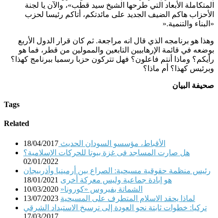
المتكاملة الأبعاد التي طرحها الشيخ سيد قطب»، والآن يا لجنة
الأحزاب هاكم الضيف الجديد على مائدتكم، أتاكم رئيسا لحزب
«البناء والتنمية
».
وهذا هو برنامجه الذي قال انه مراجعة. ثم كان قرار الدول الأربع
بوضعه في قائمة الإرهابيين التابعين والممولين من قطر، فما هو
رأيكم؟ وماذا أنتم فاعلون؟ فهل تتركون حزبا رسميا ببرنامج كهذا؟
وبرئيس كهذا؟ أم ماذا؟
صحيفة البيان
Tags
Related
الأقباط، مؤسسو السودان الحديث
18/04/2017
هل صارت المساجد فى غزة بيوتا للحركات الإسلامية؟
02/01/2022
رئيس منظمة حقوقية مسيحية: الصراع بين أرمينيا وأذربيجان
هو إبادة جماعية وليس معركة أخرى
18/01/2021
الشماتة بفيروس «كورونا«
10/03/2020
لماذا يحقد الاسلام المتطرف على المسيحية
13/07/2023
تركيا: خطوات ثابتة نحو العودة إلى ترسيخ الاستبداد الشرقي
17/03/2017