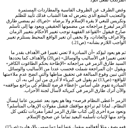
وغض الطرف عن الظروف القاسية والمطاردات المستمرة
والتعذيب البشع الذي يتعرض له هذا الشباب فذلك تأييد للظلم
وتكريس للبغي لا يقره الإسلام ولا يرضاه
»
(ص8)، ثم يمضي طارق
الزمر ليفرغ مراجعاته من مضمونها الحقيقي ويعود بها إلى تأسلم
صارخ فيقول «القواعد الفقهية توجب تغيير الأحكام بتغيير الزمان
والأعراف والعادات، ولا يخفى أن تغير الواقع المحيط يستلزم تغيير
الواجب اللازم بشأنه» (ص21
(.
ثم هو يعود ليؤكد «أن المبادرة لا تعني تغييرا في الأهداف بقدر ما
تعني تغييرا في الأساليب والوسائل» (ص20) والأهداف كما يحددها
السيد طارق الزمر في مراجعاته «الإطاحة بحكم الطاغوت الكافر»
ويقول
«
إن المراجعة شملت فحسب عددا من الأساليب والوسائل
التي تبين وقوع المبالغة في تحقيق مناطها والتي اتضح عدم ملاءمتها
للواقع» (ص13) ثم يقول في كبرياء لا أدري من أين أتي به، أن
المبادرة تقوم علي أساس «إعطاء فرصة للنظام كي يراجع مواقفه»
والآن أترك طارق الزمر في كبريائه لأسأل لجنة الأحزاب
.
الزمر «أعطى النظام فرصه» وها هو يعود بعد عشرين عاما ليسأل
النظام.. لماذا لم تراجع مواقفك فتقبل مقولات الإرهاب المتأسلم؟
ونعود مرة أخرى إلى كتاب طارق الزمر لنقرأ مفردات تكفي كل
واحد منها لإثبات تأسلمه البعيد تماما عن صحيح الإسلام
.
فهو يصف مثلا أفعالهم ويقول عنها إنها
«
ما سمي بالإرهاب» (ص15)