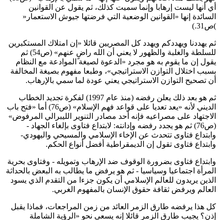
أي أنها ليست إرهابا وإنما سميت كذلك، ثم يقول عن القوانين
السائدة إنها «القوانين الوضعية التي فرضتها جيوش الاستعمار
»
(
ص31
(.
ثم يهددنا ويهددكم ويهدد كل المصريين قائلا «إن امتلاك المستكبرين
للسلطة والغلبة والظهور لا يعني أن الله راضٍ عنهم» (ص54) ثم
يقول إن ما يقوم به هو مجرد «الدعوة لصيغة الموادعة مع النظام
بسبب اختلال التوازن الاستراتيجي»، وطبعا مفهوم بصيغة المخالفة
أن تصحيح التوازن الاستراتيجي يعني عودة لما سمي بالإرهاب
.
ثم هو بعد ذلك يعلن رفضه (منذ عام 1997) لفكرة تجديد الخطاب
الديني لأنه «يعد تعديا على قواعد فهم الإسلام» (ص76) أما «فتح باب
الاجتهاد على مصراعيه فإنه أحد مصادر التنوير الليبرالي المرفوض»
(ص76) ثم هو يجدد رفضه وإدانته: لابتداع فتاوى بإلغاء الجهاد -
وابتداع فتاوى تتحدث عن الإخاء الإسلامي والمسيحي واليهودي
-
وابتداع فتاوى تقول إن الديمقراطية أفضل أنواع الحكم
.
وابتداع فتاوى بضرورة الوقوف ضد الإرهاب وتمويله - وفتاوى بحرية
المرأة اجتماعيا وسياسيا
-
ثم هو يرفض ما يطالب به البعض بالحداثة
الذين يريدون للعالم الإسلامي أن يكون جزءا من التقدم الذي يسود
العالم ويرفض ثقافة حقوق الإنسان بالمفهوم الغربي
.
كل هذا يرفضه طارق الزمر العائد من زمن المراجعات، فماذا يقبل
إذن؟ يجيب طارق الزمر قائلا إنه يسعى نحو «الرؤية الشاملة