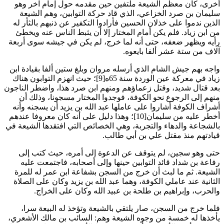
أخرى، كان معظم الشيعة ملتفين حين مقدمه حول إمام آخر وهو
سليمان بن صرد الخزاعي، الذي قاد حركة التوابين، وهم الشيعة
الذين ندموا على خذلان الحسين فأرادوا التكفير عن ذنبهم بالثأر له
من ابن زياد. فلم يكن أمام المختار إلا أن يثبط الناس عنه ويخطئ
رأيه ويظهر ضعفه، حتى أنه لما خرج، لم يكن في جيشه سوى أربعة
آلاف من ستة عشر ألفا بايعوه
.
واجه بهم جيش الشام الذي أرسله مروان وبلغ ستين ألفا بقيادة ابن
زياد في معركة عين الوردة سنة 65ه[9]؛ حيث انهزم التوابون هناك
بعد قتال شديد، وقتل زعماؤهم ومنهم ابن صرد هذا، واضطر الناجون
منهم إلى الرجوع نحو الكوفة، فوجدوا المختار مسجونا، وذلك أن
أشراف الكوفة أشاروا على عاملها عبد الله بن يزيد أن يسجنه وأنه
أخطر عليه من سليمان[10]؛ وهذا دليل على أنه كان معروفا عندهم
بالشجاعة والدهاء والتجربة، وهي الخصائص التي افتقدها الشيعة في
قيادتهم منذ مقتل علي بن أبي طالب
.
حتى وهو سجين، لم يتوقف عن الدعوة إلى أمره، حيث كتب إلى
رفاعة بن شداد قائد التوابين حينها وإلى أصحابه، فاجتمعت عليه
الشيعة. ثم ما لبث أن خرج من السجن بشفاعة ابن عمر له للمرة
الثانية عند عاملي الكوفة، وهما عبد الله بن يزيد وكان على الصلاة
والحرب، وإبراهيم بن طلحة بن عبيد الله وكان على الخراج
.
فلما خرج من السجن، صار يلتقي بالشيعة وتؤخذ له البيعة سرا،
يأخذها له خمسة من وجوه الشيعة وهم: السائب بن مالك الأشعري،