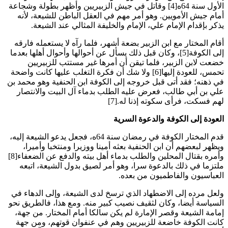
الأول سنة 64ه[4] وقاتل في جيش الزبيريين وأظهر بطولة وشجاعة
أمام جيش الأمويين. وهو أمر مهم في العقل الباطن للشيعة، لأنه
يذكر بإقدام الإمام علي، الإمام والخليفة المثالي عند الشيعة
.
أقام المختار مع ابن الزبير بضعة أشهر، فلما رآه لا يستعمله فارقه
إلى الكوفة[5]، وكان قبل ذلك يسأل عن أحوالها وأحوال أهلها بعدما
خضعت لابن الزبير، فلما تيقن أن أمرها غير مستتب للزبيريين
تحمس، للعودة إليها[6] ولا شك أن فكرة التغلب عليها كانت واضحة
في ذهنه؛ فقد أتى قبل خروجه إلى الكوفة ابن الحنفية وهو محمد بن
علي بن أبي طالب، فعرض عليه الطلب بدماء آل البيت والانتصار
لهم فسكت، فرأى سكوته إذنا له
[7].
العودة إلى الكوفة والدعوة السرية
قدم المختار الكوفة في رمضان سنة 64ه، فجعل يدعو الشيعة إليه،
ويظهر لبعضهم أن ابن الحنفية بعثه أمينا ووزيرا ومنتخبا وأميرا،
وأمره بقتال المحلين والطلب بدماء أهل بيته والدفع عن الضعفاء[8]
ملتزما في ذلك بالدعوة سرا، وهو أمر لصيق بدول الشيعة، اتبعه
العباسيون والفاطميون من بعده
.
ولعل مرده إلى الاضطهاد الذي ترسخ لدى الشيعة، وإلى الدهاء في
السياسة أيضا، وكان لثقيف نصيب كبير منه. ومع هذا، فالطريق نحو
إمامة الشيعة وقصر الإمارة لم يكن سالكا أمام المختار. من جهة،
كانت الكوفة خاضعة للزبيريين وهم في عنفوان قوتهم، ومن جهة