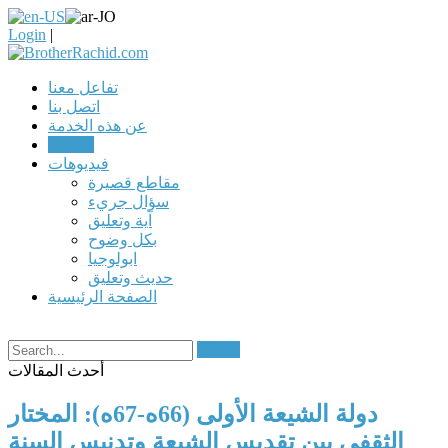
Login
|
تفاعل معنا
اتصل بنا
عن هذه الخدمة
مقالات
فيديوهات
مقاطع قصيرة
سؤال جريء
آية وتعليق
بكل وضوح
ابولوجيا
حديث وتعليق
الصفحة الرئيسية
Search
أحدث المقالات
دولة الشيعة الأولى (66ه-67ه): المختار
الثقفي بين تقديس الشيعة وتدنيس السنة