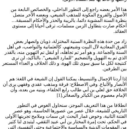
هذا الأمر بعضه راجع إلى التطور الداخلي، والخصائص النابعة من
الأصول والفروع المكونة للمذهب الشيعي، وبعضه الآخر متصل
بنظرة السنة المشوبة دائما، بالريبة والحذر والأحكام المسبقة…
أحكام صارت بتطاول الزمن مسلمات، ترقى أحيانا إلى مستوى
العقائد
.
زاد من حدة هذه النظرة السنية المختزلة، ذوبان وانصهار بعض
الفرق المعادية لآل البيت وشيعتهم، كالعثمانية والنواصب، في أهل
السنة والجماعة. و هو أمر تم تجاهله، أو لنقل تم التهوين منه، بالقدر
الذي تم به التهويل والتضخيم “للمارد الشيعي”. بالتأكيد، لن نرى
كنتيجة لكل ما سبق سوى تلك الهوة، و ذلك الخلاف و العداء المستعر
بين الطرفين
.
إذا أردنا الإجمال والتبسيط، يمكننا القول إن الشيعة في اللغة: هم
الأنصار والأتباع. وفي الاصطلاح: فرقة ومذهب عقدي وفقهي يرى أن
الخلافة حق لعلي بن أبي طالب رابع الخلفاء، وبنيه من بعده، وأن
الإمام معصوم من الكبائر والصغائر
[1].
انطلاقا من هذا التعريف الموجز، سنحاول الغوص في التطور
التاريخي للشيعة، خلال عصر من عصورها الحاسمة، وهو عصر
الفتنة الثانية، وخوض غمار البحث عن سمات وملامح تجربتها الأولى
في الحكم، تحت إمرة المختار بن أبي عبيد الثقفي، ليتبدى لنا كثير
من المقومات الدينية والسياسية والاجتماعية وحتى النفسية، التي