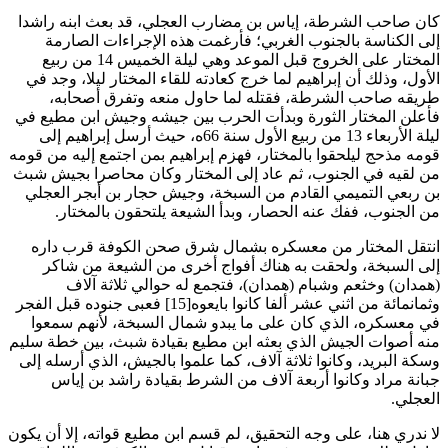
كان صاحب الشرطة، إياس بن مضارب العجلي، قد بعث ابنه راشدا
إلى الكناسة بالجنوب الغربي؛ فأرغمت هذه الإجراءات الصارمة
المختار على الخروج قبل الموعد وهي ليلة الخميس 14 من ربيع
الأول، وذلك أن إبراهيم لما خرج كعادته للقاء المختار ليلا، وجد في
طريقه صاحب الشرطة، فقتله لما حاول منعه وتفرق أصحابه،
فأعلن المختار الثورة وبدأت الحرب بين جيشه وجيش ابن مطيع في
ليلة الأربعاء 13 من ربيع الأول سنة 66ه، حيث أرسل إبراهيم إلى
قومه مذحج ليلحقوا بالمختار، فهزم إبراهيم بمن اجتمع إليه من قومه
من لقيه في الجنوب، ثم عاد إلى المختار وكان محاصرا بجيش شبث
بن ربعي التميمي القادم من السبخة، وجيش حجار بن أبجر العجلي
من الجنوب، ففك عنه الحصار، وبدأ الشيعة يلتحقون بالمختار
.
انتقل المختار من معسكره بشمال شرق صحن الكوفة قرب داره
إلى السبخة، ولحقت به هناك أفواج أخرى من الشيعة من شاكر
(همدان) وخثعم وشبام (همدان)، فتجمع له حوالي ثلاثة آلاف
وثمانمائة من اثني عشر ألفا كانوا بايعوه[15] فعبى جنوده قبل الفجر
في معسكره، الذي كان على ما يبدو شمال السبخة، لأنهم سمعوا
منه أصوات الجيش الذي بعثه ابن مطيع بقيادة شبث، بين خطة سليم
وسكة البريد، وكانوا ثلاثة آلاف، كما علموا بالجيش، الذي أرسله إلى
جبانة مراد وكانوا أربعة آلاف من الشرط بقيادة راشد بن إياس
العجلي
.
لا ندري هنا، على وجه التحقيق، لم قسم ابن مطيع قواته، إلا أن يكون