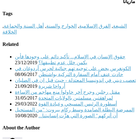
ماريانا
Tags
الشيعة
,
الفرق الإسلامية
,
الخوارج والسنة
,
أهل السنة والجماعة
,
الخلافة
Related
حقوق الإنسان في الإسلام... تأكيد دائم على وجودها فأين
يكمن خلل عدم تطبيقها؟
23/12/2019
الكونغرس يحض على توجيه تهم جنائية لحرس أردوغان في
حادث عنف أمام السفارة التركية بواشنطن
08/06/2017
تعصب ديني في إندونيسيا المعتدلة - حيث قيل إن في الصلبان
أرواحا شريرة
21/09/2019
مقتل رجلين وجرح آخر حاولوا منع مهاجم من الإساءة
لمراهقتين مسلمتين بالولايات المتحدة
31/05/2017
أسطورة الرئيس المسيحي وعبادة القوة
29/03/2022
الممرضة البطلة الصامدة وسط ركام بيروت: "من المستحيل
أن أتركهم" الصورة التي هزَّت إنسانيتنا...
10/08/2020
About the Author