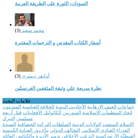
السودان: الثورة على الطريقة العربية
محمد سعيد
(3)
أسفار الكتاب المقدس و الترجمات المعتبرة
أوليفر ديمترى
(3)
نظرة سريعة علي وثيقة المثقفين الفرنسيّين
علامات البحث
جماعات العنف الإرهابية
الأحاديث النبوية
الخلافة العباسية
المتدينون
اتحاد المنظمات الإسلامية
السوريين
الكاثوليك
الأفغانيات
قتل أربعة
مسلمين
التبرك
الإسلام المتشدد
الولايات الدينية
السلطات التركية
الحصافية
السيدة
العذراء
القيادي الإسلامي
التحالف الدولي
بناء دور العبادة
الكنيسة
القبطيَّة الأرثوذكسية
التزمّت الأخلاقي
تدمير الأديرة والكنائس
العائلة