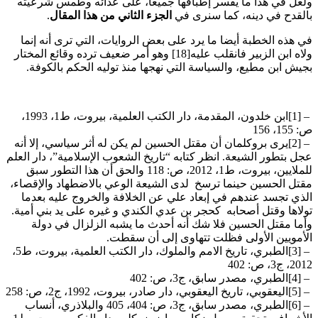
ولعل في هذا ما يفسر إطباقها جميعا، على عدائه وطمس شرعيته
بالقدح في دينه، كما سنرى في
الجزء الثاني من هذا المقال
.
في هذه الخطبة أيضا ما يرد على بعض الروايات، التي ترى أنه إنما
ولاه ابن الزبير فانقلب عليه[18] وهو أمر ضعيف ترده وقائع المختار
بجيش ابن مطيع، والسياسة التي نهجها منذ توليه الحكم بالكوفة
.
[1] –
ابن خلدون، المقدمة، دار الكتب العلمية، بيروت، ط1، 1993،
ص: 155، 156
[2] –
يرى بروكلمان أن مقتل الحسين لم يكن له أثر سياسي، إلا أنه
عجل بتطور الشيعة. انظر كتابه “تاريخ الشعوب الإسلامية”، دار العلم
للملايين، بيروت، ط1، 2012، ص: 118 والحق أن هذا التطور سبق
مقتل الحسين حينما ترسخ لدى الشيعة الوعي بالاضطهاد والإقصاء،
الذي تجسد عندهم في إبعاد علي عن الخلافة والخروج عليه بعدما
تولاها وقتل أصحابه كحجر بن عدي الكندي و غيره على يد بني أمية.
وأما مقتل الحسين فلا شك أنه أحدث ما يشبه الزلزال في دولة
الأمويين الأولى فظلت تتهاوى إلى أن سقطت
.
[3] –
الطبري، تاريخ الامم والملوك، دار الكتب العلمية، بيروت، ط5،
2012، ج3، ص: 402
[4] –
الطبري، مصدر سابق، ج3، ص: 402
[5] –
اليعقوبي، تاريخ اليعقوبي، دار صادر، بيروت، 1992، ج2، ص: 258
[6] –
الطبري، مصدر سابق، ج3، ص: 404، 405 والبلاذري، أنساب