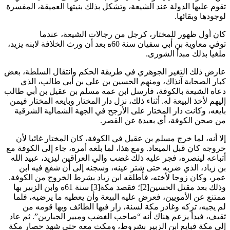
تقوم عليها الدولة عند الشيعة، وتشكل بذلك بنيتها العميقة، المفسرة
لوجودها وبقائها
.
كان أول ظهور للمختار، كرجل من رجالات الشيعة، عندما
توفي معاوية بن أبي سفيان سنة 60ه بعد أن ورث الخلافة لابنه يزيد،
ملغيا بذلك مبدأ الشورى
.
عارض ذلك التغير الجوهري في طريقة الحكم وانتقال السلطة، بعض
كبار الصحابة آنذاك، ومنهم الحسين بن علي بن أبي طالب، الذي
دعاه الشيعة بالكوفة، فأرسل ابن عمه مسلم بن عقيل بن أبي طالب
إليهم لأخذ البيعة له. أثناء ذلك، نزل دار المختار وبايعه المختار فيمن
بايعه، وكانت دار المختار على الأرجح في الجهة الشمالية الشرقية
من صحن الكوفة، أي بعيدة عن القصر
.
إلا أنه، لما خرج مسلم بن عقيل في الكوفة، كان المختار غائبا لأن
خروجه كان قبل الميعاد. ومع هذا، لما بلغه أمره، جاء إلى الكوفة مع
أتباعه لينصره، فجر عليه ذلك غضب والي العراقين ليزيد، عبيد الله
بن زياد، الذي ضربه حتى شتر عينه، وسجنه إلى أن شفع فيه ابن
عمر، وكان زوجا لأخته، فأطلقه ابن زياد بشرط الخروج من الكوفة.
وذلك بعد مقتل الحسين[2]؛ فقصد مكة[3] سنة 61ه وابن الزبير بها
ممتنع عن الأمويين، فعرض عليه البيعة وأن يعطيه ما يرضيه، فلما
لم يجبه، تركه وغادر مكة لسنة، زار فيها الطائف وبها قومه من
ثقيف، فبدأ يزعم هناك أنه “صاحب الغضب ومبير الجبارين”. ثم عاد
إلى مكة فبايع ابن الزبير بشروط، ومكث معه حتى شهد حصار مكة