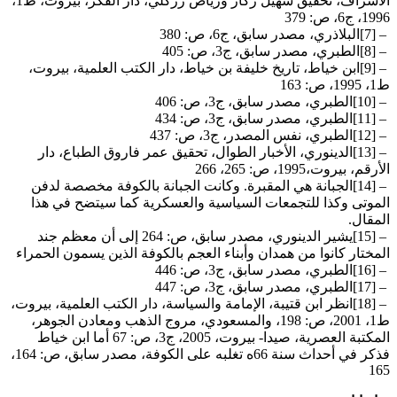
الأشراف، تحقيق سهيل زكار ورياض زركلي، دار الفكر، بيروت، ط1،
1996، ج6، ص: 379
[7] –
البلاذري، مصدر سابق، ج6، ص: 380
[8] –
الطبري، مصدر سابق، ج3، ص: 405
[9] –
ابن خياط، تاريخ خليفة بن خياط، دار الكتب العلمية، بيروت،
ط1، 1995، ص: 163
[10] –
الطبري، مصدر سابق، ج3، ص: 406
[11] –
الطبري، مصدر سابق، ج3، ص: 434
[12] –
الطبري، نفس المصدر، ج3، ص: 437
[13] –
الدينوري، الأخبار الطوال، تحقيق عمر فاروق الطباع، دار
الأرقم، بيروت،1995، ص: 265، 266
[14] –
الجبانة هي المقبرة. وكانت الجبانة بالكوفة مخصصة لدفن
الموتى وكذا للتجمعات السياسية والعسكرية كما سيتضح في هذا
المقال
.
[15] –
يشير الدينوري، مصدر سابق، ص: 264 إلى أن معظم جند
المختار كانوا من همدان وأبناء العجم بالكوفة الذين يسمون الحمراء
[16] –
الطبري، مصدر سابق، ج3، ص: 446
[17] –
الطبري، مصدر سابق، ج3، ص: 447
[18] –
انظر ابن قتيبة، الإمامة والسياسة، دار الكتب العلمية، بيروت،
ط1، 2001، ص: 198، والمسعودي، مروج الذهب ومعادن الجوهر،
المكتبة العصرية، صيدا- بيروت، 2005، ج3، ص: 67 أما ابن خياط
فذكر في أحداث سنة 66ه تغلبه على الكوفة، مصدر سابق، ص: 164،
165