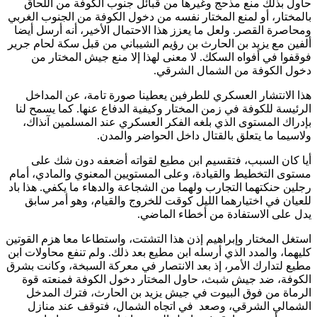
حاول بذلك منع مذحج وغيرها من قبائل جنوب الكوفة من اللحاق
بالمختار، أو لمنع المختار نفسه من دخول الكوفة من الجنوب الغربي
ومحاصرة القصر. ولعل ما يعزز هذا الاحتمال الأخير، أنه أرسل أيضا
ألفين مع يزيد بن الحارث بن رؤيم الشيباني من قبل سكة لحام جرير
فوقفوا في أفواه السكك. لا معنى لهذا إلا منع جيش المختار من
دخول الكوفة من الشمال الشرقي
.
هذا الانتشار العسكري للطرفين يعطينا صورة تامة، عن المداخل
الرئيسة للكوفة في زمن المختار وكيفية الدفاع عنها. كما يسمح لنا
بإدراك المستوى الذي بلغه الفكر العسكري عند المسلمين آنذاك،
ولاسيما ما يتعلق بالقتال داخل الحواضر والمدن
.
أيا كان السبب، فتقسيم ابن مطيع لقواته أضعفه دون شك على
مستوى التخطيط والقيادة، وعلى المستويين المعنوي والمادي، أمام
رجلين حنكتهما التجارب ولهما من الشجاعة والدهاء ما يكفي. هذا باد
للعيان في اختيارهما الليل كوقت للخروج والقيام، وهو أمر سابق
يدل على الاستفادة من أخطاء الماضي
.
استغل المختار وإبراهيم إذن هذا التشتت، واستطاعا معا هزم القوتين
كليهما، والمدد الذي أرسله ابن مطيع بعد ذلك. ولم تنفع محاولات ابن
مطيع لتدارك الأمر، إذ بعد الانتصار في معركة السبخة، وكانت بشرق
الكوفة، ضد جيش شبث، حاول المختار دخول الكوفة فمنعته قوة
الرماة من فوق البيوت في جيش يزيد بن الحارث، فترك المدخل
الشمالي الشرقي، وصعد في اتجاه الشمال، فتوقف عند منازل