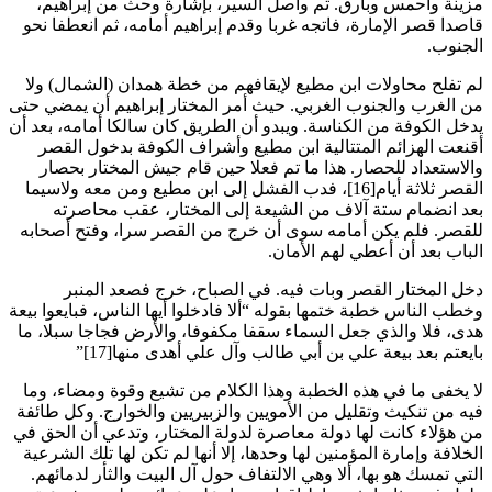
مزينة وأحمس وبارق. ثم واصل السير، بإشارة وحث من إبراهيم،
قاصدا قصر الإمارة، فاتجه غربا وقدم إبراهيم أمامه، ثم انعطفا نحو
الجنوب
.
لم تفلح محاولات ابن مطيع لإيقافهم من خطة همدان (الشمال) ولا
من الغرب والجنوب الغربي. حيث أمر المختار إبراهيم أن يمضي حتى
يدخل الكوفة من الكناسة. ويبدو أن الطريق كان سالكا أمامه، بعد أن
أقنعت الهزائم المتتالية ابن مطيع وأشراف الكوفة بدخول القصر
والاستعداد للحصار. هذا ما تم فعلا حين قام جيش المختار بحصار
القصر ثلاثة أيام[16]، فدب الفشل إلى ابن مطيع ومن معه ولاسيما
بعد انضمام ستة آلاف من الشيعة إلى المختار، عقب محاصرته
للقصر. فلم يكن أمامه سوى أن خرج من القصر سرا، وفتح أصحابه
الباب بعد أن أعطي لهم الأمان
.
دخل المختار القصر وبات فيه. في الصباح، خرج فصعد المنبر
وخطب الناس خطبة ختمها بقوله “ألا فادخلوا أيها الناس، فبايعوا بيعة
هدى، فلا والذي جعل السماء سقفا مكفوفا، والأرض فجاجا سبلا، ما
بايعتم بعد بيعة علي بن أبي طالب وآل علي أهدى منها
”[17]
لا يخفى ما في هذه الخطبة وهذا الكلام من تشيع وقوة ومضاء، وما
فيه من تنكيث وتقليل من الأمويين والزبيريين والخوارج. وكل طائفة
من هؤلاء كانت لها دولة معاصرة لدولة المختار، وتدعي أن الحق في
الخلافة وإمارة المؤمنين لها وحدها، إلا أنها لم تكن لها تلك الشرعية
التي تمسك هو بها، ألا وهي الالتفاف حول آل البيت والثأر لدمائهم.