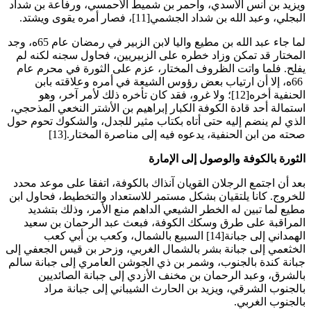
ويزيد بن أنس الأسدي، وأحمر بن شميط الأحمسي، ورفاعة بن شداد
البجلي، وعبد الله بن شداد الجشمي[11]، فصار أمره يقوى ويشتد
.
لما جاء عبد الله بن مطيع واليا لابن الزبير في رمضان عام 65ه، وجد
المختار قد تمكن وزاد خطره على الزبيريين، فحاول سجنه لكنه لم
يفلح. فلما واتت الظروف المختار، عزم على الثورة في محرم عام
66ه، إلا أن ارتياب بعض رؤوس الشيعة في أمره وعلاقته بابن
الحنفية أخره[12]؛ ولا غرو، فقد كان تأخره ذلك لأمر آخر، وهو
استمالة أحد قادة الكوفة الكبار إبراهيم بن الأشتر النخعي المذحجي،
الذي لم ينضم إليه حتى أتاه بكتاب مثير للجدل، والشكوك تحوم حول
صحته من ابن الحنفية، يدعوه فيه إلى مناصرة المختار
[13].
الثورة بالكوفة والوصول إلى الإمارة
بعد أن اجتمع الرجلان القويان آنذاك بالكوفة، اتفقا على موعد محدد
للخروج. كانا يلتقيان بشكل مستمر للاستعداد والتخطيط، فحاول ابن
مطيع لما تبين له الخطر الشيعي الداهم منع الأمر، وذلك بتشديد
المراقبة على طرق وسكك الكوفة، فبعث عبد الرحمان بن سعيد
الهمداني إلى جبانة[14] السبيع بالشمال، وكعب بن أبي كعب
الخثعمي إلى جبانة بشر بالشمال الغربي، وزحر بن قيس الجعفي إلى
جبانة كندة بالجنوب، وشمر بن ذي الجوشن العامري إلى جبانة سالم
بالشرق، وعبد الرحمان بن مخنف الأزدي إلى جبانة الصائديين
بالجنوب الشرقي، ويزيد بن الحارث الشيباني إلى جبانة مراد
بالجنوب الغربي
.