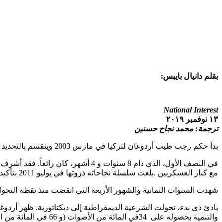
بقلم دانيال بايبس:
National Interest
١٣ نوفمبر ٢٠١٩
ترجمة: محمد نجاح حسنين
بدأ حكم رجب طيب أردوغان لتركيا في مارس 2003 وينقسم بالتحديد إلى عصرين
في النصف الأول، الذي دام 8 سنوات و
مع كبار العسكريين
.
بلغت سلسلة نجاحاته ذروتها في يوليو 2011 بتأكيد سيطرته على الجيش، وهو إنجاز كان بعيدًا عن جميع أسلافه
شهدت السنوات الثمانية والشهور الأربعة التي انقضت منذ نقطة التحول
والتنمية بحصوله على
34