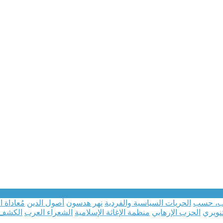
امب، حسب
الحريات السياسية والفردية
نهر هدسون
أصول الدين
مُعاداة 
تنويري
الحزب الإرهابي
منظمة الإغاثة الإسلامية
الشعراء العرب
الكشف 