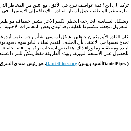
تركيا إلى أين؟ ثمة عواصف تلوح في الأفق، مع اثنين من المخاطر التي ت
نظريته غير المنطقية حول أسعار الفائدة، بالإضافة إلى الاستمرار في ع
وتشكل السياسة الخارجية الخطر الكبير الآخر. يشير اختطاف مواطنين
المعزول، تجعله مكشوفًا للغاية
.
وقد تؤدي بعض المغامرات الأجنبية - 
كان القادة الأمريكيون جاهلين بشكل أساسي بشأن رجب طيب أردوغان. ج
تخدع نفسها في الاعتقاد بأن الحليف القديم لحلف الناتو سوف يعود يومًا 
لبلده ومنطقته وما وراء ذلك. هذا يعني انسحاب تركيا من فئة "حلفاء ا
للحصول على الأسلحة النووية. وبهذه الطريقة فقط يمكن للمرء الاستعد
(
DanielPipes
السيد بايبس
(
DanielPipes.org
،
هو رئيس منتدى الشرق الأوسط. © 2019 