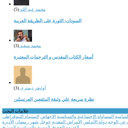
محمد عبد الله
(5)
السودان: الثورة على الطريقة العربية
محمد سعيد
(3)
أسفار الكتاب المقدس و الترجمات المعتبرة
أوليفر ديمترى
(3)
نظرة سريعة علي وثيقة المثقفين الفرنسيّين
علامات البحث
السامية
المساواة الاجتماعية والسياسية
الإجهاض
لاستبداد الثيوقراطي
عن الوجه
دولة الأندلس
الأمراض المعدية
جوجل
شهر رمضان
الأديرة
القديمة
الحقوق المدنية والسياسية
المسيح