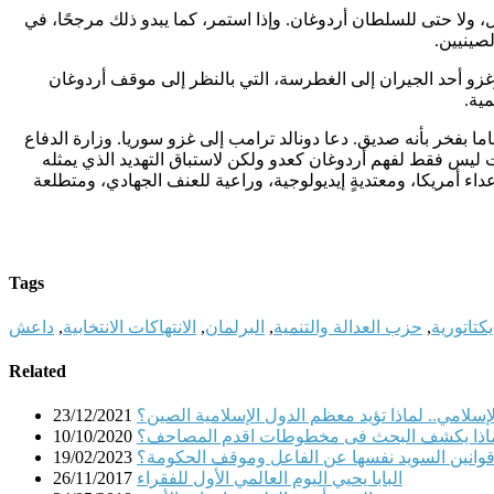
ل، ولا حتى للسلطان أردوغان. وإذا استمر، كما يبدو ذلك مرجحًا، في
لصينيين
.
زو أحد الجيران إلى الغطرسة، التي بالنظر إلى موقف أردوغان
مية
.
بفخر بأنه صديق. دعا دونالد ترامب إلى غزو سوريا. وزارة الدفاع
 ليس فقط لفهم أردوغان كعدو ولكن لاستباق التهديد الذي يمثله
اء أمريكا، ومعتديةٍ إيديولوجية، وراعية للعنف الجهادي، ومتطلعة
Tags
يكتاتورية
,
حزب العدالة والتنمية
,
البرلمان
,
الانتهاكات الانتخابية
,
داعش
Related
إسلامي.. لماذا تؤيد معظم الدول الإسلامية الصين؟
23/12/2021
اذا يكشف البحث فى مخطوطات اقدم المصاحف؟
10/10/2020
قوانين السويد نفسها عن الفاعل وموقف الحكومة؟
19/02/2023
البابا يحيي اليوم العالمي الأول للفقراء
26/11/2017