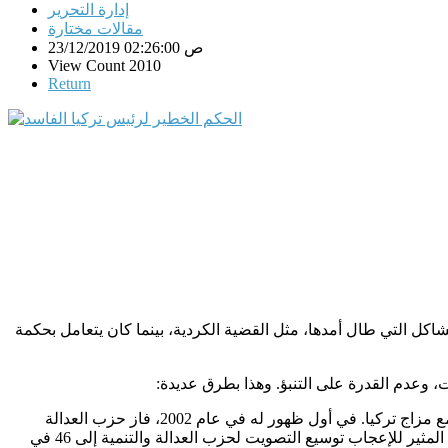
إدارة التحرير
مقالات مختارة
23/12/2019 02:26:00 ص
View Count 2010
Return
قد تعامل مع المشاكل التي طال أمدها، مثل القضية الكردية، بينما كان يتعامل بحكمة
، وعدم القدرة على التنبؤ. وهذا بطرق عديدة
:
بادئ ذي بدء، تحولت الشرعية الديمقراطية إلى ديكتاتورية. ظهر أردوغان على الساحة الوطنية كشخصية نزيهة ومحافظة تقية تتناسب تمامًا مع مزاج تركيا. في أول ظهور له في عام 2002، فاز حزب العدالة
في المائة من الأصوات (و 66 في المائة من المقاعد بشكل مذهل في البرلمان). سجل السجل الاقتصادي والسياسي المثير للإعجاب توسيع التصويت لحزب العدالة والتنمية إلى 46 في