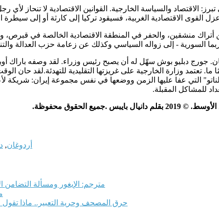
برز: الاقتصاد والسياسة الخارجية. القوانين الاقتصادية لا تنحاز لأي رج
زل القوى الاقتصادية الغربية، فسيقود تركيا إلى كارثة أو إلى سيطرة ا
 أتراك منشقين، والحفر في المنطقة الاقتصادية الخالصة في قبرص، وغ
ربما السورية - إلى زواله السياسي وكذلك عن زعامة حزب العدالة والتن
ورج دبليو بوش سهّل له أن يصبح رئيس وزراء. لقد وصفه باراك أوباما 
ما. تعتمد وزارة الخارجية على غريزتها التقليدية للتهدئة
.
لقد حان الوقت
لناتو" التي عفا عليها الزمن ووضعها في نفس مجموعة إيران: شريكة لأعد
اد للمشاكل المقبلة
.
بقلم دانيال بايبس
.
جميع الحقوق محفوظة
.
أردوغان
,
د
مترجم: الإيغور ومسألة التضامن ال
م
حرق المصحف وحرية التعبير.. ماذا تقول 