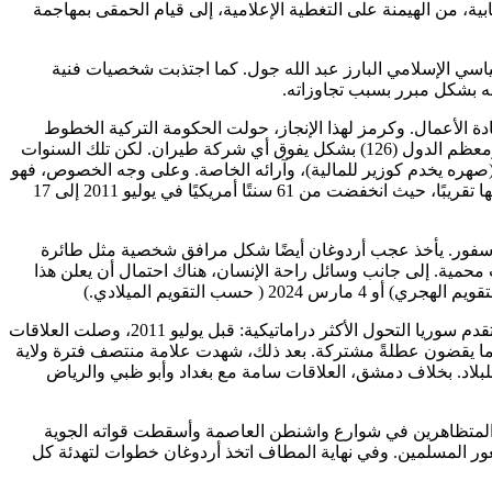
 الانتهاكات الانتخابية، من الهيمنة على التغطية الإعلامية، إلى قيام الحمقى بمهاجمة
ياسي الإسلامي البارز عبد الله جول. كما اجتذبت شخصيات فنية
ونه بشكل مبرر بسبب تجاوزاته
.
ادة الأعمال. وكرمز لهذا الإنجاز، حولت الحكومة التركية الخطوط
الجوية التركية من شركة طيران وطنية صغيرة سيئة التشغيل إلى شركة عالمية كبرى حائزة على جوائز تضم أكثر الوجهات المجدولة (315) ومعظم الدول (126) بشكل يفوق أي شركة طيران. لكن تلك السنوات
صهره يخدم كوزير للمالية)، وآرائه الخاصة. وعلى وجه الخصوص، فهو
يصر، ضد كل الأدلة، على أن ارتفاع أسعار الفائدة يؤدي إلى ارتفاع التضخم. ومن أعراض هذه الأخطاء، أن فقدت الليرة التركية ثلاثة أرباع قيمتها تقريبًا، حيث انخفضت من 61 سنتًا أمريكيًا في يوليو 2011 إلى 17
بوسفور. يأخذ عجب أردوغان أيضًا شكل مرافق شخصية مثل طائرة
نيت بشكل غير قانوني على أرض غابات محمية. إلى جانب وسائل راحة الإنسان، هناك احتمال أن يعلن هذا
(.
في السياسة الخارجية، تحول النهج الإقليمي المثير للإعجاب "صفر مشاكل مع الجيران" إلى واقع كئيب "لا شيء سوى مشاكل مع الجيران". تقدم سوريا التحول الأكثر دراماتيكية: قبل يوليو 2011، وصلت العلاقات
هما يقضون عطلةً مشتركة. بعد ذلك، شهدت علامة منتصف فترة ولاية
يا، وأخيراً غزو الشمال الشرقي للبلاد. بخلاف دمشق، العلاقات سامة مع بغداد وأبو ظبي والرياض
الاغتراب. قام بلطجيته بضرب المتظاهرين في شوارع واشنطن العاصمة وأسقطت قواته الجوية
ويغور المسلمين. وفي نهاية المطاف اتخذ أردوغان خطوات لتهدئة كل