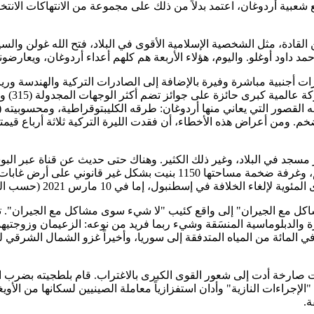
ي المائة في عام 2011. بعد ذلك، ومع تراجع شعبية أردوغان، اعتمد بدلاً من ذلك على مجموعة من
قادة، مثل الشخصية الإسلامية الأقوى في البلاد، فتح الله غولن والس
د داود أوغلو. واليوم، هؤلاء الأربعة هم كلهم أعداء أردوغان، ويعارض
رات أجنبية مباشرة وفيرة بالإضافة إلى الصادرات التركية والهندسة وري
القصور التي يعاني منها أردوغان:
طرقه الكليبتوقراطية
، ومحسوبيته (
مسجد في البلاد، وغير ذلك الكثير. وهناك حتى حديث عن قناة عبر ال
مليون دولار وأكبر قصر في العالم، وغرفة ضخمة مساحتها 1150 ب
 مارس 2021 (حسب التقويم الهجري) أو 4 مارس 2024 ( حسب التقويم الميلادي
ة والدبلوماسية المنسَقة وشيء ربما فريد من نوعه: الزعيمان وزوجتي
دوغان تدهور العلاقات، مما أدى إلى رعاية تركيا لداعش، وإغلاق 40 في المائة من المياه المتدفقة إلى سور
إلى ما وراء المنطقة، فقد اتخذ أردوغان بعد عام 2011 خطوات صارخة أدت إلى شعور القوى الكبرى ب
الإجراءات النازية" وأدان استفزازياً معاملة الصينيين لسكانها من الأ
ة
.