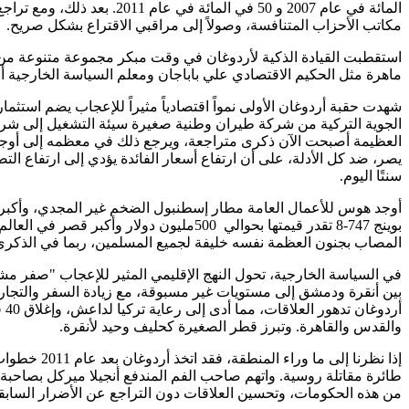
المائة في عام 2007 و 50 ف
مكاتب الأحزاب المتنافسة، وصولاً إلى مراقبي الاقتراع بشكل صريح
.
استقطبت القيادة الذكية لأردوغان في وقت مبكر مجموعة متنوعة من ال
ماهرة مثل الحكيم الاقتصادي علي باباجان ومعلم السياسة الخارجية أحم
شهدت حقبة أردوغان الأولى نمواً اقتصادياً مثيراً للإعجاب يضم استثما
العظيمة أصبحت الآن ذكرى متراجعة، ويرجع ذلك في معظمه إلى أوجه 
سنتًا اليوم
.
أوجد هوس للأعمال العامة مطار إسطنبول الضخم غير المجدي، وأكبر 
بوينج 747-8 تقدر قيمتها بحوالي
500
المصاب بجنون العظمة نفسه خليفة لجميع المسلمين، ربما في الذكرى المئوية لإلغاء الخلافة في إسطنبول، إما في 10
بين أنقرة ودمشق إلى مستويات غير مسبوقة، مع زيادة السفر والتجار
أر
والقدس والقاهرة. وتبرز قطر الصغيرة كحليف وحيد لأنقرة
.
إذا نظرنا 
طائرة مقاتلة روسية. واتهم صاحب الفم المندفع أنجيلا ميركل بصاحبة "
من هذه الحكومات، وتحسين العلاقات دون التراجع عن الأضرار السابق