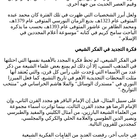
وقيم العصر الحديث من جهة أخرى
.
ولعل أبرز الشخصيات التي ظهرت في تلك الفترة كان محمد عبده
المتوفى عام 1323هـ، بديع الزمان النورسي المتوفى عام 1379هـ،
ومحمد الطاهر بن عاشور المتوفى عام 1393هـ، بحسب ما يذكره
الباحث سامح كريم في كتابه "موسوعة أعلام المجددين في
الإسلام
".
فكرة التجديد في الفكر الشيعي
في الفكر الشيعي، لم تحظَ فكرة المجدد بالأهمية نفسها التي احتلتها
في المذهب السني، إلا أن ذلك لم يمنع بعض علماء الشيعة من ذكر
عدد من الأسماء التي وُجدت على رأس كل قرن، والتي يُعتقد أنها
مثلت المحطات التجديدية الأهم في تاريخ التشيع، كما فعل الميرزا
النوري في "مستدرك الوسائل" والملا هاشم الخراساني في "منتخب
التواريخ
".
على سبيل المثال، قيل إن الإمام الباقر هو مجدد القرن الثاني، وإن
الإمام الرضا هو مجدد القرن الثالث، بينما تواترت أسماء مجموعة
من العلماء الشيعة البارزين، من أمثال الكليني والمفيد والطبرسي
ونصير الدين الطوسي والعلامة الحلي والكركي والمجلسي،
كمجددين للقرون التالية
.
في جانب آخر، رفضت العديد من القامات الفكرية الشيعية