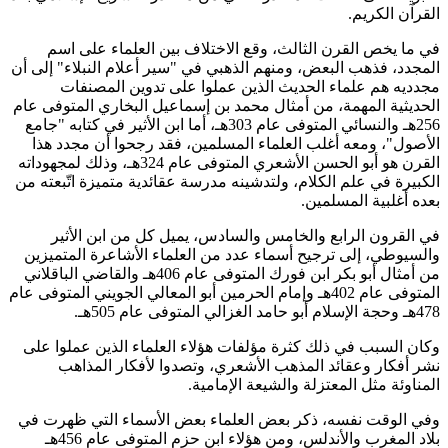
القرآن الكريم
.
في ما يخص القرن الثالث، وقع الاختلاف بين العلماء على اسم
المجدد، فذهب البعض، ومنهم الذهبي في "سير أعلام النبلاء" إلى أن
مجدديه هم علماء الحديث الذين عملوا على تدوين المصنفات
الحديثية المهمة، من أمثال محمد بن إسماعيل البخاري المتوفى عام
256هـ والنسائي المتوفى عام 303هـ، أما ابن الأثير في كتابه "جامع
الأصول"، ومعه أغلب العلماء المسلمين، فقد رجحوا أن مجدد هذا
القرن هو أبو الحسن الأشعري المتوفى عام 324هـ، وذلك لمجهوداته
الكبيرة في علم الكلام، ولتدشينه مدرسة عقائدية متميزة اتّبعته من
بعده أغلبية المسلمين
.
في القرون الرابع والخامس والسادس، يميل كل من ابن الأثير
والسيوطي، إلى ترجيح أسماء عدد من العلماء الأشاعرة المتميزين
من أمثال أبو بكر ابن فورك المتوفى عام 406هـ والقاضي الباقلاني
المتوفى عام 402هـ وإمام الحرمين أبو المعالي الجويني المتوفى عام
478هـ وحجة الإسلام أبو حامد الغزالي المتوفى عام 505هـ
.
وكان السبب في ذلك كثرة مؤلفات هؤلاء العلماء الذين عملوا على
نشر أفكار وعقائد المذهب الأشعري، وتصدوا لأفكار المذاهب
المناوئة مثل المعتزلة والشيعة الإمامية
.
وفي الوقت نفسه، ذكر بعض العلماء بعض الأسماء التي ظهرت في
بلاد المغرب والأندلس، ومن هؤلاء ابن حزم المتوفى عام 456هـ