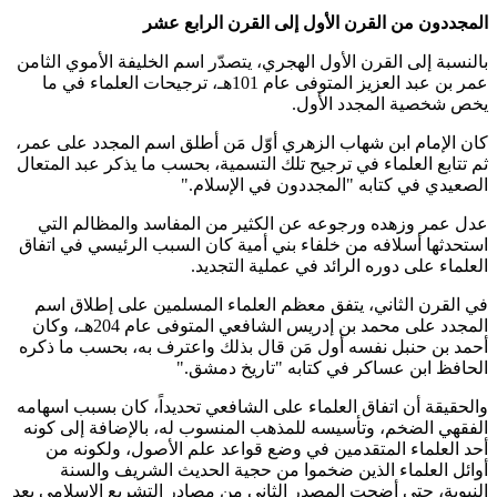
المجددون من القرن الأول إلى القرن الرابع عشر
بالنسبة إلى القرن الأول الهجري، يتصدّر اسم الخليفة الأموي الثامن
عمر بن عبد العزيز المتوفى عام 101هـ، ترجيحات العلماء في ما
يخص شخصية المجدد الأول
.
كان الإمام ابن شهاب الزهري أوّل مَن أطلق اسم المجدد على عمر،
ثم تتابع العلماء في ترجيح تلك التسمية، بحسب ما يذكر عبد المتعال
الصعيدي في كتابه "المجددون في الإسلام
".
عدل عمر وزهده ورجوعه عن الكثير من المفاسد والمظالم التي
استحدثها أسلافه من خلفاء بني أمية كان السبب الرئيسي في اتفاق
العلماء على دوره الرائد في عملية التجديد
.
في القرن الثاني، يتفق معظم العلماء المسلمين على إطلاق اسم
المجدد على محمد بن إدريس الشافعي المتوفى عام 204هـ، وكان
أحمد بن حنبل نفسه أول مَن قال بذلك واعترف به، بحسب ما ذكره
الحافظ ابن عساكر في كتابه "تاريخ دمشق
".
والحقيقة أن اتفاق العلماء على الشافعي تحديداً، كان بسبب اسهامه
الفقهي الضخم، وتأسيسه للمذهب المنسوب له، بالإضافة إلى كونه
أحد العلماء المتقدمين في وضع قواعد علم الأصول، ولكونه من
أوائل العلماء الذين ضخموا من حجية الحديث الشريف والسنة
النبوية، حتى أضحت المصدر الثاني من مصادر التشريع الإسلامي بعد