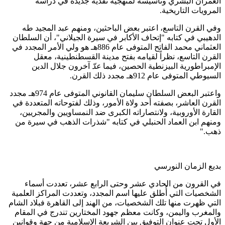
العمران البشري وتأسيسه لمنهجية نقدية جديدة في دراسة
المرويات التاريخية
.
وفي القرن التاسع، اعتبر بعض الباحثين، ومنهم عبد المجيد طه
الدهيبي في كتابه "إتحاف الأكابر في سيرة الجيلاني"، أن السلطان
العثماني محمد الفاتح المتوفى عام 886هـ هو ولي الأمر المجدد في
القرن التاسع، نظراً لقيامه بفتح مدينة القسطنطينية، معقل
الإمبراطورية البيزنطية الحصين، فيما
عدّ
آخرون جلال الدين
السيوطي المتوفى عام 912هـ مجدد ذلك القرن
.
واعتبر البعض السلطان سليمان القانوني المتوفى عام 974هـ مجدد
القرن العاشر، بصفته أحد ولاة الأمور، وذلك لفتوحاته المتعددة في
القارة الأوروبية، ولانتصاراته الكبرى ضد النمساويين والمجريين،
ومنهم ابن العماد الحنبلي في كتابه "شذرات الذهب في سيرة من
ذهب
".
بديع الزمان النورسي
في القرون من الحادي عشر وحتى الرابع عشر، تعددت أسماء
الشخصيات التي أُطلق عليها اسم المجدد، وتعددت المراكز العلمية
التي ظهرت منها تلك الشخصيات، من الهند إلى القاهرة فبلاد الشام
والمغرب واليمن، وكانت معظم جهود المختارين تندرج في المقام
الأول تحت عنوان التوفيق بين الشريعة الإسلامية من جهة وقوانين