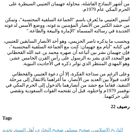
من أشهر النماذج الفاشلة، محاولة جهيمان العتيبي السيطرة على
الحرم المكي عام 1979م
.
أسس العتيبي ما يُعرف باسم "الجماعة السلفية المحتسبة"، وتمكن
من حشد الكثير من الأنصار المؤمنين بدعوته، ووضع الأسس لدعوته
الجديدة في رسالته المسماة "الإمارة والبيعة والطاعة
".
وبحسب ما يذكره ناصر الحزيمي، وهو أحد الأنصار السابقين للعتيبي،
في كتابه "أيام مع جهيمان: كنت مع الجماعة السلفية المحتسبة"،
فإن جهيمان نشر بين أتباعه أن صهره محمد بن عبد الله القحطاني
هو المجدد الذي بشر به الرسول على رأس القرن الخامس عشر،
وهو المهدي المنتظر الذي تواتر ذكره في الأحاديث النبوية
.
وعلى الرغم من سذاجة الفكرة، إلا أن دعوة العتيبي والقحطاني
لاقت قبولاً بين العديد من الأنصار، ما أغراهما بالانتقال إلى مرحلة
التنفيذ، فقاما مع حشد من أنصارهما بالدخول إلى الحرم المكي في
نوفمبر 1979م واحتلوه، قبل أن تقتحمه القوات السعودية وتقضي
على حركتهما
.
رصيف 22
Tags
التاريخ الإسلامي
,
صحيح مسلم
,
صحيح البخاري
,
أهل السنة
,
تجديد