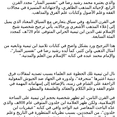
والذي يعتبره محمد رشيد رضا في "تفسير المنار" مجدد القرن
الرابع، لإحيائه المذهب الظاهري، ولاجتهاداته المتميزة في مجالات
الفقه وعلم الأصول وكتابات علم الفرق والمذاهب
.
في القرن السابع، وفي سياق يتعارض مع السياق المعتاد الذي يميل
إلى إعلاء المذهب الأشعري ورجالاته، يأتي ترجيح شخصية شيخ
الإسلام تقي الدين ابن تيمية الحراني المتوفى عام 728هـ، كمجدد
المئة السابعة
.
هذا الترجيح ورد بشكل واضح في كتابات تلاميذ ابن تيمية وتابعيه من
أمثال الذهبي وابن كثير، كما أيده رشيد رضا في "تفسير المنار"،
والإمام محمد عبده في كتابه "الإسلام بين العلم والمدنية
".
نال ابن تيمية تلك الحظوة عند العلماء بسبب تصديه لمقالات فرق
دينية اعتبرها "منحرفة"، ولدوره في الجهاد ضد الجيوش المغولية
الزاحفة على الشام في زمنه، بالإضافة إلى إسهاماته المهمة في
علوم الفقه وعلم الكلام والعقائد والفلسفة والمنطق
.
في القرن الثامن، لم تظهر شخصية بحجم ابن تيمية على الساحة
الإسلامية، ولكن ظهر العلامة ابن خلدون المتوفى عام 808هـ، والذي
عدّه الباحث المعاصر عبد الواحد وافي في كتابه "عبقريات ابن
خلدون"، من المجددين، بسبب نظرياته المتطورة في التاريخ وعلم