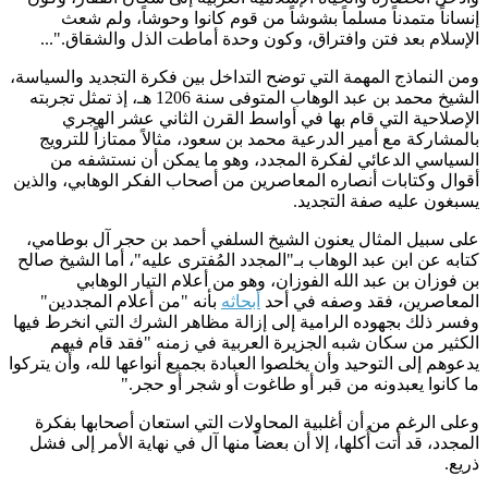
إنساناً متمدناً مسلماً بشوشاً من قوم كانوا وحوشاً، ولم شعث
الإسلام بعد فتن وافتراق، وكون وحدة أماطت الذل والشقاق
...".
ومن النماذج المهمة التي توضح التداخل بين فكرة التجديد والسياسة،
الشيخ محمد بن عبد الوهاب المتوفى سنة 1206 هـ، إذ تمثل تجربته
الإصلاحية التي قام بها في أواسط القرن الثاني عشر الهجري
بالمشاركة مع أمير الدرعية محمد بن سعود، مثالاً ممتازاً للترويج
السياسي الدعائي لفكرة المجدد، وهو ما يمكن أن نستشفه من
أقوال وكتابات أنصاره المعاصرين من أصحاب الفكر الوهابي، والذين
يسبغون عليه صفة التجديد
.
على سبيل المثال يعنون الشيخ السلفي أحمد بن حجر آل بوطامي،
كتابه عن ابن عبد الوهاب بـ"المجدد المُفترى عليه"، أما الشيخ صالح
بن فوزان بن عبد الله الفوزان، وهو من أعلام التيار الوهابي
المعاصرين، فقد وصفه في أحد
أبحاثه
بأنه "من أعلام المجددين"
وفسر ذلك بجهوده الرامية إلى إزالة مظاهر الشرك التي انخرط فيها
الكثير من سكان شبه الجزيرة العربية في زمنه "فقد قام فيهم
يدعوهم إلى التوحيد وأن يخلصوا العبادة بجميع أنواعها لله، وأن يتركوا
ما كانوا يعبدونه من قبر أو طاغوت أو شجر أو حجر
".
وعلى الرغم من أن أغلبية المحاولات التي استعان أصحابها بفكرة
المجدد، قد أتت أُكلها، إلا أن بعضاً منها آل في نهاية الأمر إلى فشل
ذريع
.