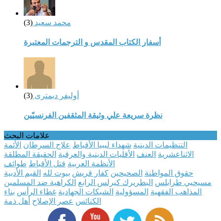
محمد سعيد
(3)
أسفار الكتاب المقدس و الترجمات المعتبرة
أوليفر ديمترى
(3)
نظرة سريعة علي وثيقة المثقفين الفرنسيّين
علامات البحث
التنظيمات الدينية
شهداء ليبيا الأقباط
علاج السرطان
الأئمة
الاثناعشرية
العنف
الأقليات الدينية والعرقية
الحقيقة المطلقة
الأنظمة العربية
قتل الأقباط
طوائف
حقوق المواطنة
الصحيحين
كفار قريش
بيوت لله
القيم الأدبية
مسيحيي طرابلس
البطريرك كيرلس الرابع
الكراهية ضد المسلمين
المذاهب الفقهية
المسؤولية
الشبكات الجهادية
غطاء الرأس
بناء
الكنائس
عصر الإصلاح
أهل ذمة