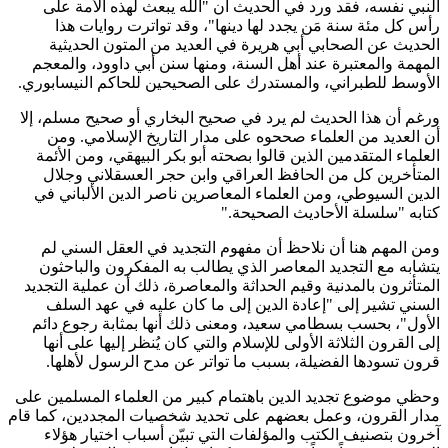
النبي نفسه، فقد ورد في الحديث أن "الله يبعث لهذه الأمة على
رأس كل مئة سنة مَن يجدد لها دينها"، وقد تواترت روايات هذا
الحديث عن الصحابي أبي هريرة في العديد من المتون الحديثية
المهمة والمعتبرة عند أهل السنة، ومنها سنن أبي داوود، والمعجم
الأوسط للطبراني، والمستدرك على الصحيحين للحاكم النيسابوري
.
ورغم أن هذا الحديث لم يرد في صحيح البخاري أو صحيح مسلم، إلا
أن العديد من العلماء صححوه على مدار التاريخ الإسلامي. ومن
العلماء المتقدمين الذين قالوا بصحته أبو بكر البيهقي، ومن الأئمة
المتأخرين كل من الحافظ العراقي وابن حجر العسقلاني وجلال
الدين السيوطي، ومن العلماء المعاصرين ناصر الدين الألباني في
كتابه "سلسلة الأحاديث الصحيحة
".
ومن المهم هنا أن نلاحظ أن مفهوم التجديد في العقل السني لم
يتشابه مع التجديد المعاصر الذي يطالب به المفكرون والباحثون
المتأثرون بالمدنية وقيم الحداثة والمعاصرة، ذلك أن عملية التجديد
السني تشير إلى "إعادة الدين إلى ما كان عليه في عهد السلف
الأول"، بحسب بسطامي سعيد، ومعنى ذلك أنها بمثابة رجوع دائم
إلى القرون الثلاثة الأولى للإسلام والتي كان يُنظر إليها على أنها
قرون تسودها الفضيلة، بسبب ما تواتر عن مدح الرسول لأهلها
.
وحظي موضوع تجديد الدين باهتمام كبير من العلماء المسلمين على
مدار القرون، وعمل بعضهم على تحديد شخصيات المجددين، كما قام
آخرون بتصنيف الكتب والمؤلفات التي تبيّن أسباب اختيار هؤلاء