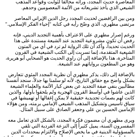
المعاصرة حديث المجدد، ورأته مخالفاً لثوابت وقواعد المذهب
الشيعي الذي يأخذ تشريعاته من الأئمة المعصومين وحدهم
.
ومن بين الرافضين لحديث المجدد رجل الدين الإيراني المعاصر
مرتضى مطهري، الذي وضّح رأيه في كتابه "إحياء الفكر الإسلامي
".
ورغم إصرار مطهري على الاعتراف بأهمية التجديد الديني، فإنه
رفض أن تكون مشروعية التجديد عند الشيعة مستندة على هذا
الحديث تحديداً، وأكد أن تلك الرواية لم ترد في أي من المتون
الشيعية المتقدمة، إنما تسربت إلى الكتب الشيعية في القرون
المتأخرة، هذا بالإضافة إلى أن راوي الحديث هو الصحابي أبو هريرة،
وهو من المطعون برواياتهم عند الشيعة
.
بالإضافة إلى ذلك، يذكر مطهري أن نظرية المجدد المئوي تتعارض
بشكل واضح مع حقائق التاريخ، لأنه لو سلمنا بها جدلاً، سنجد أنفسنا
مطالَبين بنفي صفة التجديد عن بعض كبار الأئمة والعلماء الشيعة
الذين عاشوا في أواسط القرون الهجرية ولم يلحقوا بأولها، والذين
كانت لهم بصمات تجديدية حقيقية لا يمكن إغفالها أو تهميشها في
سياق تأسيس وتشكيل المذهب الشيعي الإمامي برمته، ومن هؤلاء
الإمامين الحسين بن علي وجعفر الصادق على سبيل المثال
.
ويرى مطهري أن مضمون فكرة المجدد، بالشكل الذي تعامل معه
المفسرون السنة، يميل كثيراً إلى النزعة الفردية التي تلقي
بالمسؤولية الدينية في ما يخص الإصلاح والالتزام بمحددات الدين