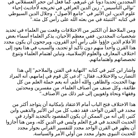
المجددين تحديداً دوناً عن غيرهم، كما فعل ابن حجر العسقلاني في
"توالي التأسيس"، زين الدين العراقي في تخريجه لأحاديث إحياء
علوم الدين، ابن الأثير في "جامع الأصول"، وجلال الدين السيوطي
في كتابه "التنبئة في من بعثه الله على رأس كل مئة
".
ومن الملاحظ أن الكثير من الاختلافات وقعت بين العلماء في تحديد
شخصيات المجددين. ففي معظم الأحيان، يذكر العلماء أسماء بعض
الأعلام الذين جاؤوا على رأس أحد القرون، ويرجحون أن يكون مجدد
هذا القرن واحداً منهم دون تأكيد أو تحديد، والسبب في هذا يعود إلى
اختلاف المعارف والعلوم الإسلامية، وتباين اهتمام العلماء وتنوع
تخصصاتهم واهتماماتهم
.
وأشار ابن كثير في كتابه "النهاية في الفتن والملاحم" إلى هذا
التضارب والاختلاف، فقال: "ادعى كل قوم في إمامهم، أنه المراد
بهذا الحديث، والظاهر، والله أعلم، أنه يعم حملة العلم من كل
طائفة، وكل صنف من أصناف العلماء، من مفسرين ومحدثين
وفقهاء ونحاة ولغويين إلى غير ذلك من الأصناف
".
هذا الاختلاف فتح الباب أمام الاعتقاد بإمكانية أن يتواجد أكثر من
مجدد في القرن الواحد، فقد ذهب كل من ابن الأثير والذهبي وابن
كثير، إلى أنه من الممكن أن يكون المقصود بالتجديد الوارد في
الحديث التجديد في فرع العلم وليس في الدين كله، ومن هنا أجازوا
أن يظهر في القرن الواحد مجدد للتفسير القرآني بجوار مجدد
للحديث النبوي بجوار مجدد من أولي الأمر والسياسة
.