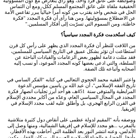
وضوابطه على عاتق فرد واحد، وهو رأي يتعارض مع كون المسؤولية
الحقيقية ملقاة على عاتق المجتمع المسلم ككل، ومع أن التماس
الحل في شخص واحد يقترب من كونه أمراً خيالياً يبرر تقاعس الأمة
عن الاضطلاع بمسؤوليتها. ومن هنا رأى أن فكرة المجدد "فكرة
خاطئة، ومن السموم التي تسرّبت إلى أفكار المسلمين
".
كيف استُخدمت فكرة المجدد سياسياً؟
من اللافت للنظر أن فكرة المجدد الذي يظهر على رأس كل قرن
استطاعت أن تؤثر بشكل عميق في التاريخ السياسي للمسلمين،
فقد مثلت دعامة لظهور بعض الزعامات والقيادات الباحثة عن
السلطة، والتي ادعى بعضها كونه المجدد الموعود، أو نسب إليه
أصحابه وأتباعه تلك الصفة
.
واعتبر الفقيه محمد الحجوي الثعالبي في كتابه "الفكر السامي في
تاريخ الفقه الإسلامي"، أن عبد الله بن ياسين مؤسس الدعوة
المرابطية والمتوفى سنة
451
هـ، هو أحد أبرز تجليات انصهار فكرة
المجدد في المجال السياسي العام، وعدّه من أكابر مجددي الإسلام
في القرن الرابع الهجري، بل وأطلق عليه لقب مجدد الإسلام في
إفريقيا
.
ووصفه بأنه "المقيم لدولة عظمى على أنقاض دول كثيرة متلاشية
بالمغرب
...
هو مجدد للإسلام في إفريقيا الشمالية، ومنها وصل إلى
الأندلس، وعنه انتشر النور بعد الظلمة التي أحاطت بهذه الأقطار،
وأدخل الحضارة والحياة الإسلامية العربية إلى سكان القفار، وكون