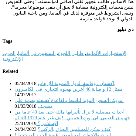
هذا الأساس طالب بتجهيز تقني إضافي لمؤسسته. "وحتى التفويض
لشن هجمات إلكترونية مضادة لا يحق أن يبقى موضوعا محرما".
وتبقى الشروط غير متوفرة لذلك في ألمانيا. ومن ناحية القانون
الدولي لا توجد قواعد ملزمة
.
دى دبليو
Tags
الإستخبارات الألمانية
,
طالبي اللجوء
,
السلفيين في ألمانيا
,
الحرب
الإلكترونية
Related
باكستان.. وقائمة الدول الممولة للإرهاب
05/04/2018
مقتل 12 وإصابة 40 آخرين بهجوم انتحاري في الكاميرون
14/07/2017
أمريكا: السجن المؤبد لناشط بالقاعدة كشفته بصمة على
مصحف
01/03/2018
أحداث مفصلية لا تزال تأثيراتها ماثلة حتى بعد 40 عاما من
جهيمان العتيبي إلى ثورة الخميني: كيف غير عام 1979 العالم
الإسلامي؟
25/01/2019
كيف يمكن للمسلمين اللحاق بالركب؟
24/04/2023
إيران والإخوان المسلمون.. قصة الحب المستحيل!