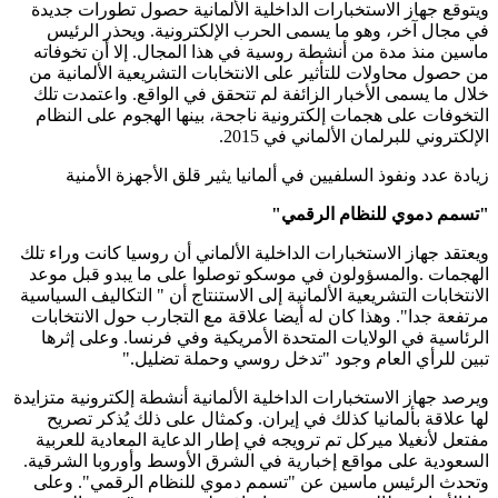
ويتوقع جهاز الاستخبارات الداخلية الألمانية حصول تطورات جديدة
في مجال آخر، وهو ما يسمى الحرب الإلكترونية. ويحذر الرئيس
ماسين منذ مدة من أنشطة روسية في هذا المجال. إلا أن تخوفاته
من حصول محاولات للتأثير على الانتخابات التشريعية الألمانية من
خلال ما يسمى الأخبار الزائفة لم تتحقق في الواقع. واعتمدت تلك
التخوفات على هجمات إلكترونية ناجحة، بينها الهجوم على النظام
الإلكتروني للبرلمان الألماني في 2015
.
زيادة عدد ونفوذ السلفيين في ألمانيا يثير قلق الأجهزة الأمنية
"
تسمم دموي للنظام الرقمي
"
ويعتقد جهاز الاستخبارات الداخلية الألماني أن روسيا كانت وراء تلك
الهجمات
.
والمسؤولون في موسكو توصلوا على ما يبدو قبل موعد
الانتخابات التشريعية الألمانية إلى الاستنتاج أن " التكاليف السياسية
مرتفعة جدا". وهذا كان له أيضا علاقة مع التجارب حول الانتخابات
الرئاسية في الولايات المتحدة الأمريكية وفي فرنسا. وعلى إثرها
تبين للرأي العام وجود "تدخل روسي وحملة تضليل
".
ويرصد جهاز الاستخبارات الداخلية الألمانية أنشطة إلكترونية متزايدة
لها علاقة بألمانيا كذلك في إيران. وكمثال على ذلك يُذكر تصريح
مفتعل لأنغيلا ميركل تم ترويجه في إطار الدعاية المعادية للعربية
السعودية على مواقع إخبارية في الشرق الأوسط وأوروبا الشرقية.
وتحدث الرئيس ماسين عن
"
تسمم دموي للنظام الرقمي". وعلى