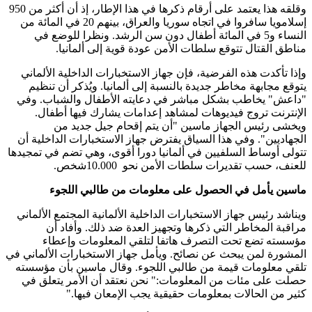
وقلقه هذا يعتمد على أرقام ذكرها في هذا الإطار، إذ أن أكثر من 950
إسلامويا سافروا في اتجاه سوريا والعراق، بينهم 20 في المائة من
النساء و5 في المائة أطفال دون سن الرشد. ونظرا للوضع في
مناطق القتال تتوقع سلطات الأمن عودة قوية إلى ألمانيا
.
وإذا تأكدت هذه الفرضية، فإن جهاز الاستخبارات الداخلية الألماني
يتوقع مجابهة مخاطر جديدة بالنسبة إلى ألمانيا. ويُذكر أن تنظيم
"داعش" يخاطب بشكل مباشر في دعايته الأطفال والشباب. وفي
الإنترنت تروج فيديوهات لمشاهد إعدامات يشارك فيها أطفال.
ويخشى رئيس الجهاز ماسين "أن يتم إقحام جيل جديد من
الجهاديين". وفي هذا السياق يفترض جهاز الاستخبارات الداخلية أن
تتولى أوساط السلفيين في ألمانيا دورا أقوى، وهي تضم في تمجيدها
للعنف، حسب تقديرات سلطات الأمن نحو
10.000
شخص
.
ماسين يأمل في الحصول على معلومات من طالبي اللجوء
ويناشد رئيس جهاز الاستخبارات الداخلية الألمانية المجتمع الألماني
مراقبة المخاطر التي ذكرها وتجهيز العدة ضد ذلك. وأفاد أن
مؤسسته تضع تحت التصرف هاتفا لتلقي المعلومات وإعطاء
المشورة لمن يبحث عن نصائح. ويأمل جهاز الاستخبارات الألماني في
تلقي معلومات قيمة من طالبي اللجوء. وقال ماسين بأن مؤسسته
حصلت على مئات من المعلومات:" نحن نعتقد أن الأمر يتعلق في
كثير من الحالات بمعلومات حقيقية يجب الإمعان فيها
".