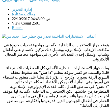
إدارة التحرير
مقالات مختارة
22/10/2017 04:48:00 ص
View Count 2501
Return
يتوقع جهاز الاستخبارات الداخلية الألماني مواجهة تحديات جديدة في
مكافحة الإرهاب الإسلاموي، ويشمل ذلك تركيز الاهتمام على أطفال
وشباب. وتتمثل إحدى التحديات الأخرى في مواجهة مخاطر المجال
الإلكتروني
.
يملك جهاز الاستخبارات الداخلية الألماني كل المعطيات للاسترخاء
قليلا والسبب هو كسر شوكة تنظيم "داعش" بعد سقوط معقله
السري الرقة بسوريا
.
ويُرجح أن يؤثر ذلك سلبا على معنويات نشطاء
في أوروبا وفي ألمانيا، لأنه يمكن الاعتقاد أنه كلما تراجع تأثير
"داعش" في مناطق القتال، كلما فقدت الإيديولوجية الإسلاموية
المتطرفة من جاذبيتها. لكن الاستخبارات الداخلية الألمانية لها موقف
آخر بحيث أن رئيسها هانس غيورغ ماسين قال في برلين
:"
نرى
الخطر في أطفال الجهاديين الذين قد يعودوا بأفكارهم من مناطق
القتال إلى ألمانيا
".